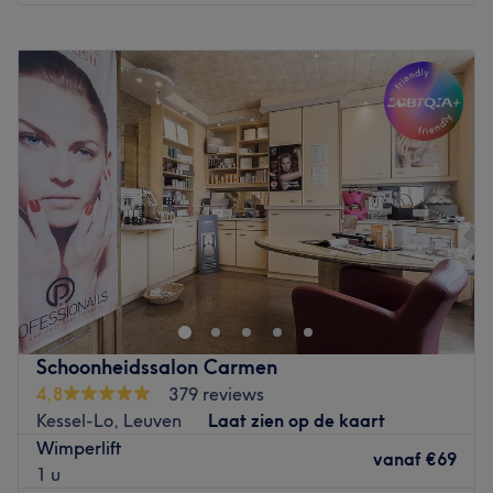
Maandag
09:00
–
17:00
Dinsdag
09:00
–
17:00
Woensdag
09:00
–
17:00
Donderdag
09:00
–
17:00
Vrijdag
09:00
–
17:00
Zaterdag
Gesloten
Zondag
Gesloten
Smile, shine en sparkle bij de knusse Schoonheidssalon
Marie in Leuven, want Marie biedt hier
gelaatsverzorgingen, massages, ontharingen en hand-
en voetverzorging aan. Zijn je nagels of wenkbrauwen
eigenlijk niet meer om aan te zien? Marie brengt hier met
Schoonheidssalon Carmen
veel plezier en passie verandering in. Ze gebruikt voor de
4,8
379 reviews
gelaatsbehandelingen verder topproducten die worden
Kessel-Lo, Leuven
Laat zien op de kaart
aangepast aan je huidtype en leeftijd. Het leven is zo
Wimperlift
vervelend nog niet, want je wordt bij je behandeling
vanaf
€69
1 u
vergezeld van een drankje en nieuwe klanten ontvangen