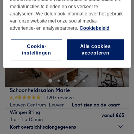
mediafuncties te bieden en ons verkeer te
analyseren. We delen ook informatie over het gebruik
van onze website met onze social media-,
advertentie- en analysepartners.
Cookiebeleid
Cookie-
Alle cookies
instellingen
accepteren
Schoonheidssalon Marie
4,9
1207 reviews
Leuven Centrum, Leuven
Laat zien op de kaart
Wimperlifting
vanaf
€65
1 u - 1 u 15 min
Kort overzicht salongegevens