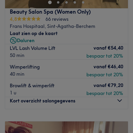
Transport public le plus proche :
A quelques pas de la
rue Antoine Danseart
Beauty Salon Spa (Women Only)
4,8
66 reviews
L’équipe :
Julie et Maud vous accueillent
Frans Hospitaal, Sint-Agatha-Berchem
chaleureusement et vous proposent tout leur talent pour
Laat zien op de kaart
des soins de grande qualité
Daluren
Nos coups de cœur :
vanaf
€54,40
LVL Lash Volume Lift
L’atmosphère :
Vous prenez place dans un lieu joliment
50 min
bespaar tot 20%
décoré où l'on se sent de suite à son aise, la décoration
est élégante et l'ambiance cosy
vanaf
€46,40
Wimperlifting
La spécialité de l’établissement :
Esthétique
40 min
bespaar tot 20%
Les marques et produits utilisés :
Sothys
vanaf
€79,20
Browlift & wimperlift
Le petit plus :
Un lieu accueillant et des services de
1 u
bespaar tot 20%
grande qualité
Kort overzicht salongegevens
Go to venue
Maandag
Gesloten
Dinsdag
10:00
–
18:00
Woensdag
10:00
–
18:00