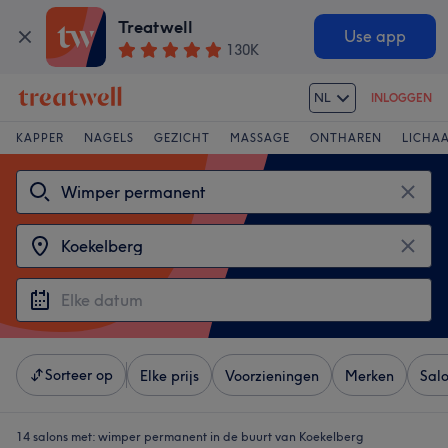
Treatwell
Use app
130K
NL
INLOGGEN
KAPPER
NAGELS
GEZICHT
MASSAGE
ONTHAREN
LICHA
Sorteer op
Elke prijs
Voorzieningen
Merken
Sal
14 salons met:
wimper permanent in de buurt van Koekelberg