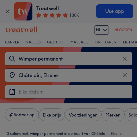
Treatwell
Use app
130K
NL
INLOGGEN
KAPPER
NAGELS
GEZICHT
MASSAGE
ONTHAREN
LICHA
Sorteer op
Elke prijs
Voorzieningen
Merken
Sal
13 salons met:
wimper permanent in de buurt van Châtelain, Elsene