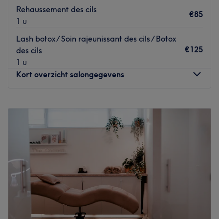
L’équipe
Rehaussement des cils
€85
C'est Yska qui vous accueille chaleureusement dans ce
1 u
salon.
Lash botox / Soin rajeunissant des cils / Botox
Nos coups de cœur
€125
des cils
L’atmosphère : le salon offre une ambiance conviviale et
1 u
cocooning.
Kort overzicht salongegevens
La spécialité de l’établissement : la coiffure.
La marque et produits utilisés : L'Oréal.
Maandag
Gesloten
Go to venue
Dinsdag
09:00
–
19:00
Woensdag
09:00
–
19:00
Donderdag
09:00
–
21:00
Vrijdag
09:00
–
19:00
Zaterdag
09:00
–
19:00
Zondag
09:00
–
19:00
Institut de beauté chic et rafiné avec ses techniques
originales, spécialisé en soins anti-âge et soins
amincissants dont l’efficacité a été prouvée, l’Institut des