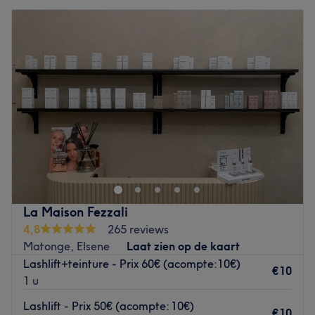
La Maison Fezzali
4,8
265 reviews
Matonge, Elsene
Laat zien op de kaart
Lashlift+teinture - Prix 60€ (acompte:10€)
€10
1 u
Lashlift - Prix 50€ (acompte: 10€)
€10