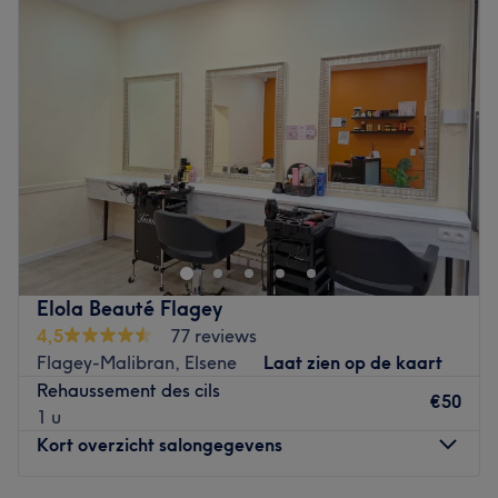
Woensdag
10:00
–
18:00
Donderdag
10:00
–
18:00
Vrijdag
09:00
–
19:00
Zaterdag
09:00
–
19:00
Zondag
Gesloten
Gayané vous accueille dans l'établissement "Bjorn Olson"
situé à Saint-Gilles. Venez découvrir les prestations
qu'elle vous propose : onglerie, soins du visage,
massages et épilations ; tout est là pour une mise en
beauté exceptionnelle !
Elola Beauté Flagey
4,5
77 reviews
L'équipe :
Flagey-Malibran, Elsene
Laat zien op de kaart
C'est Gayané qui vous accueille avec bienveillance et
Rehaussement des cils
vous installe confortablement pour votre soin. Forte de ses
€50
1 u
12 ans d'expérience, son dévouement à fournir un service
Kort overzicht salongegevens
exceptionnel garantit une expérience de beauté positive
à chaque visite. Elle est diplômée en esthétique EFPME et