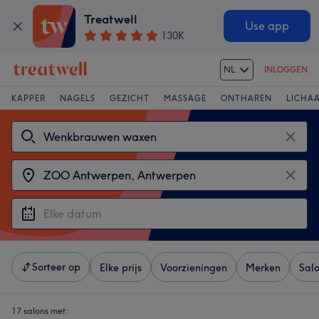
Treatwell
Use app
130K
NL
INLOGGEN
KAPPER
NAGELS
GEZICHT
MASSAGE
ONTHAREN
LICHA
Sorteer op
Elke prijs
Voorzieningen
Merken
Sal
17 salons met: