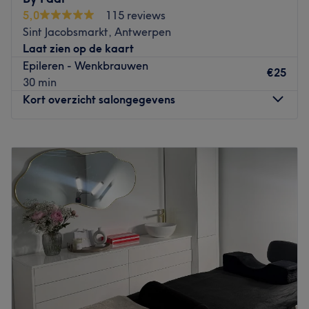
dicht bij verschillende bushaltes en tramhaltes. Dankzij
5,0
115 reviews
onze centrale ligging zijn we vlot bereikbaar, zowel
Sint Jacobsmarkt, Antwerpen
vanuit het centrum van Antwerpen als vanuit de
Laat zien op de kaart
omliggende gemeenten.
Epileren - Wenkbrauwen
€25
Go to venue
30 min
Kort overzicht salongegevens
Maandag
19:45
–
23:45
Dinsdag
10:00
–
20:00
Woensdag
19:45
–
23:50
Donderdag
19:45
–
23:50
Vrijdag
19:45
–
23:50
Zaterdag
19:30
–
23:50
Zondag
19:30
–
23:50
By Faar is een nagelstudio gelegen in Antwerpen. Deze
salon biedt een breed scala aan
schoonheidsbehandelingen en stelt het welzijn van de