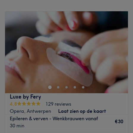
Gespecialiseerd in: schoonheidsbehandelingen
Maandag
09:30
–
20:00
Gebruikte merken en producten: -
Dinsdag
09:30
–
20:00
De extra’s: -
Woensdag
09:30
–
15:00
Go to venue
Donderdag
09:30
–
20:00
Vrijdag
09:30
–
20:00
Zaterdag
09:30
–
20:00
Zondag
Gesloten
Moon Nailstudio - Waar schoonheid en zorg
samenkomen.
Bij Moon Nailstudio draait alles om de perfecte balans
tussen schoonheid, verzorging en welzijn. Wij zijn
Luxe by Fery
gespecialiseerd in manicure, gelnagels?pedicure en
4,8
129 reviews
pedologie en werken met de nieuwste technieken en
Opera, Antwerpen
Laat zien op de kaart
hoogwaardige producten om u het beste resultaat te
Epileren & verven - Wenkbrauwen vanaf
€30
bieden.
30 min
Ons team bestaat uit ervaren professionals die met