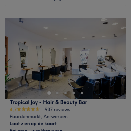
Maandag
08:30
–
21:00
Dinsdag
08:30
–
21:00
Woensdag
08:30
–
21:00
Donderdag
08:30
–
21:00
Vrijdag
08:30
–
21:00
Zaterdag
08:45
–
21:00
Zondag
Gesloten
Bij Instituut Victoria aan de Frankrijklei in Antwerpen
weet het team hoe ze kunnen bijdragen aan een
gezonder huidbeeld. De schoonheidsverzorgingen worden
uitgevoerd met luxe en duurzame verzorgingsproducten
boordevol actieve werkstoffen. Je huid wordt hier dus niet
Tropical Joy - Hair & Beauty Bar
enkel verwend, maar tegelijkertijd ook gevoed én
4,7
937 reviews
verbeterd. Naast de overige klassieke
Paardenmarkt, Antwerpen
schoonheidsverzorgingen voor gelaat en lichaam, kan je
Laat zien op de kaart
hier ook terecht voor afslankbehandelingen,
Epileren - wenkbrauwen