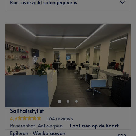
Kort overzicht salongegevens
Maandag
10:00
–
18:00
Dinsdag
10:00
–
18:00
Woensdag
10:00
–
18:00
Donderdag
10:00
–
18:00
Vrijdag
10:00
–
18:00
Zaterdag
10:00
–
18:00
Zondag
Gesloten
Welcome to Chanh Tha Nails & Beauty, Antwerpen, a
relaxing beauty spot where elegance and care come
together to create the perfect pampering experience.
Designed as a calm retreat from the busy city, this
welcoming salon focuses on delivering beautifully finished
Salihairstylist
nails with precision and attention to detail. Whether
4,9
164 reviews
you're popping in for a quick refresh or indulging in a full
Rivierenhof, Antwerpen
Laat zien op de kaart
nail treatment, the team ensures you leave feeling
Epileren - Wenkbrauwen
polished, confident and refreshed.