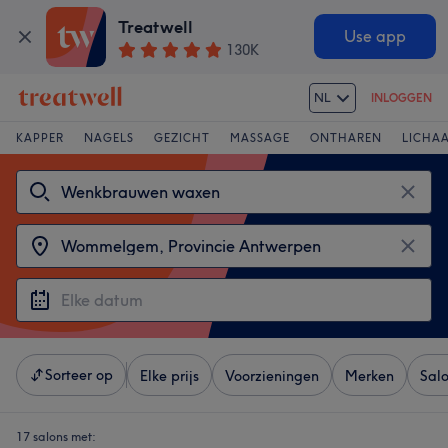
Treatwell
Use app
130K
NL
INLOGGEN
KAPPER
NAGELS
GEZICHT
MASSAGE
ONTHAREN
LICHA
Sorteer op
Elke prijs
Voorzieningen
Merken
Sal
17 salons met: