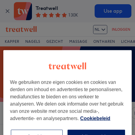
Treatwell
Use app
130K
NL
INLOGGEN
KAPPER
NAGELS
GEZICHT
MASSAGE
ONTHAREN
LICHA
We gebruiken onze eigen cookies en cookies van
derden om inhoud en advertenties te personaliseren,
mediafuncties te bieden en ons verkeer te
analyseren. We delen ook informatie over het gebruik
van onze website met onze social media-,
Sorteer op
Merken
Salons
Expresaanbiedingen
advertentie- en analysepartners.
Cookiebeleid
Een salon met:
wenkbrauwen waxen in Verviers