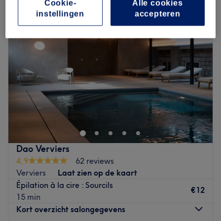
Cookie-
Alle cookies
instellingen
accepteren
Dao Verviers
4,9
62 reviews
Verviers
Laat zien op de kaart
Épilation à la cire : Sourcils
€12
15 min
Kort overzicht salongegevens