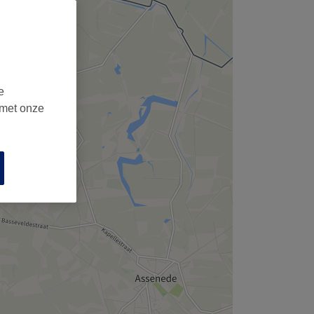
e
 met onze