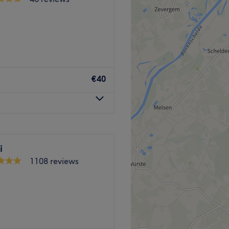
Go to venue
€40
art van Ledeberg en is vlot
in.
uidtype. Kom gerust langs,
et beste past bij jouw huid
i
1108 reviews
Go to venue
 en comfort centraal staan,