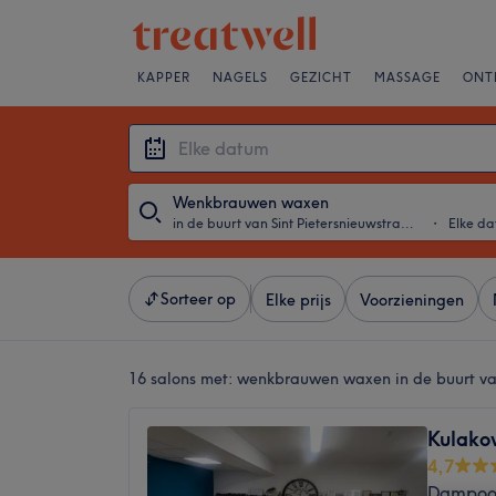
KAPPER
NAGELS
GEZICHT
MASSAGE
ONT
Wenkbrauwen waxen
in de buurt van Sint Pietersnieuwstraat, Gent
・
Elke d
Sorteer op
Elke prijs
Voorzieningen
16 salons met:
wenkbrauwen waxen in de buurt van
Kulako
4,7
Dampoor