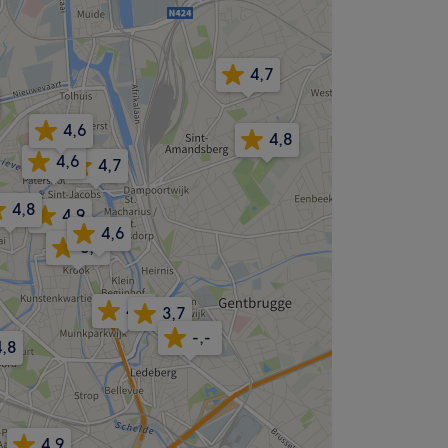
4,7
4,6
4,8
4,6
4,7
4,8
4,9
4,6
5,0
4,8
3,7
-,-
4,8
4,9