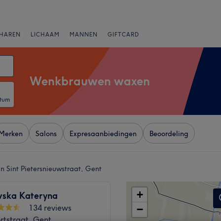
HAREN
LICHAAM
MANNEN
GIFTCARD
Wenkbrauwen waxen
atum
Merken
Salons
Expresaanbiedingen
Beoordeling
 Sint Pietersnieuwstraat, Gent
+
vska Kateryna
134 reviews
−
tstraat, Gent