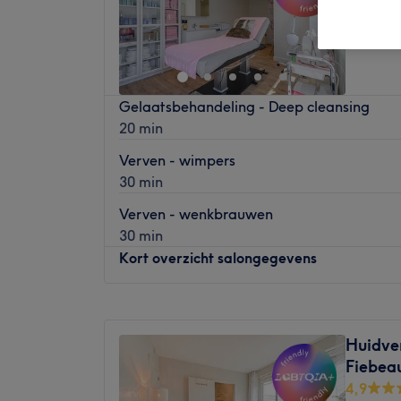
Gelaatsbehandeling - Deep cleansing
20 min
Verven - wimpers
30 min
Verven - wenkbrauwen
30 min
Kort overzicht salongegevens
Maandag
09:00
–
20:00
Dinsdag
09:00
–
20:00
Huidver
Woensdag
Gesloten
Fiebea
Donderdag
09:00
–
20:00
4,9
Vrijdag
09:00
–
20:00