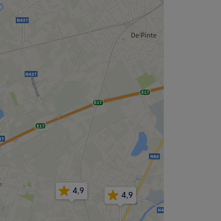
4,9
4,9