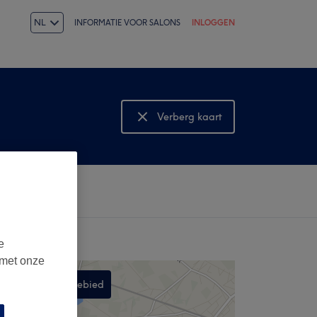
NL
INFORMATIE VOOR SALONS
INLOGGEN
Verberg kaart
Bekijk kaart
e
 met onze
Zoek in dit gebied
,