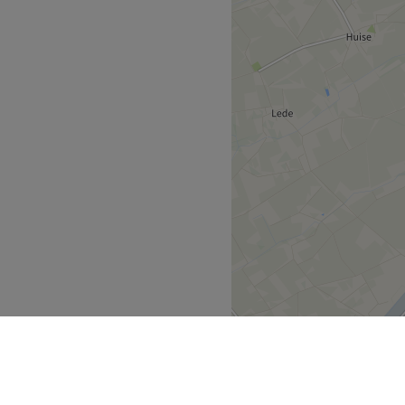
alon waar persoonlijke
 centraal staan, met als
rzorging en hernieuwde
n is gelegen nabij een halte
 openbaar vervoer.
van medewerkers die zorg
el, vriendelijk en streven
ten te voldoen.
ofessioneel, verzorgd,
, gelaatsmassages,