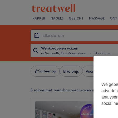
KAPPER
NAGELS
GEZICHT
MASSAGE
ONT
Wenkbrauwen waxen
in Nazareth, Oost-Vlaanderen
・
Elke datum
Sorteer op
Elke prijs
Voorzieningen
We gebru
3 salons met:
wenkbrauwen waxen in Nazareth, O
adverten
analyser
social m
Beauty
4,9
Nazaret