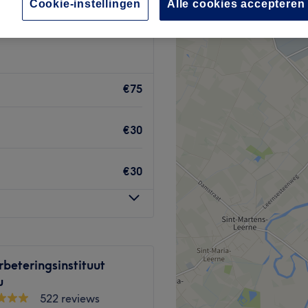
Cookie-instellingen
Alle cookies accepteren
€75
€30
€30
beteringsinstituut
u
522 reviews