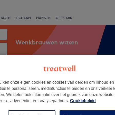
HAREN
LICHAAM
MANNEN
GIFTCARD
Wenkbrauwen waxen
Merken
Salons
Expresaanbiedingen
Beoordeling
iken onze eigen cookies en cookies van derden om inhoud en
ost-Vlaanderen
ties te personaliseren, mediafuncties te bieden en ons verkeer t
en. We delen ook informatie over het gebruik van onze website
+
edia-, advertentie- en analysepartners.
Cookiebeleid
salon Evita
407 reviews
−
h, Oost-Vlaanderen