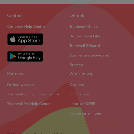
Woensdag
10:00
–
20:30
Donderdag
Gesloten
Contact
Ontdek
Vrijdag
10:00
–
20:30
Zaterdag
09:00
–
18:00
Customer Help Centre
Treatment Guide
Zondag
Gesloten
De Treatment Files
.
Treatwell Giftcard
Go to venue
Aanmelden nieuwsbrief
Sitemap
Partners
Wie zijn wij
Partner worden
Over ons
Treatwell Connect Help Centre
Join the team
Treatwell Pro Help Center
Legal en GDPR
Cookie instellingen