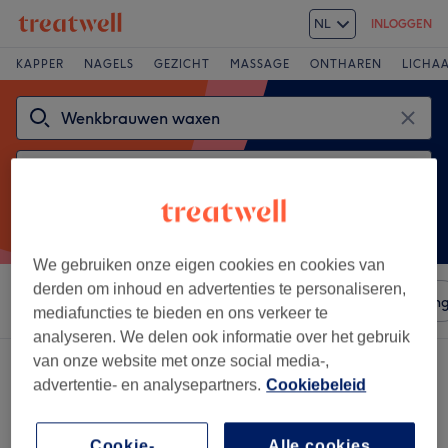
NL
INLOGGEN
KAPPER
NAGELS
GEZICHT
MASSAGE
ONTHAREN
LICHA
We gebruiken onze eigen cookies en cookies van
derden om inhoud en advertenties te personaliseren,
Sorteer op
Salons
Expresaanbiedingen
Beoordelin
mediafuncties te bieden en ons verkeer te
analyseren. We delen ook informatie over het gebruik
van onze website met onze social media-,
Een salon met:
wenkbrauwen waxen in Melle, Gent
advertentie- en analysepartners.
Cookiebeleid
Cookie-
Alle cookies