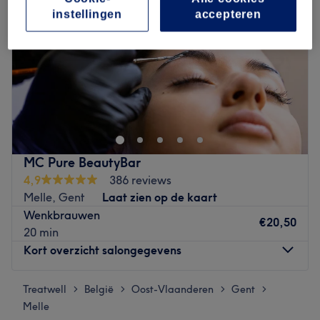
instellingen
accepteren
MC Pure BeautyBar
4,9
386 reviews
Melle, Gent
Laat zien op de kaart
Wenkbrauwen
€20,50
20 min
Kort overzicht salongegevens
Treatwell
Maandag
België
Oost-Vlaanderen
10:00
Gent
–
20:30
>
>
>
>
Melle
Dinsdag
10:00
–
20:30