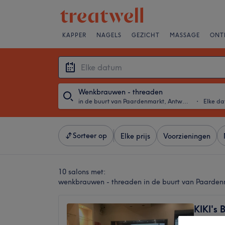
KAPPER
NAGELS
GEZICHT
MASSAGE
ONT
Wenkbrauwen - threaden
in de buurt van Paardenmarkt, Antwerpen
・
Elke d
Sorteer op
Elke prijs
Voorzieningen
10 salons met:
wenkbrauwen - threaden in de buurt van Paarde
KIKI's 
4,2