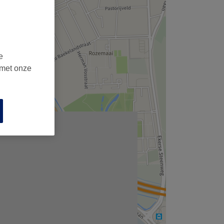
,
e
 met onze