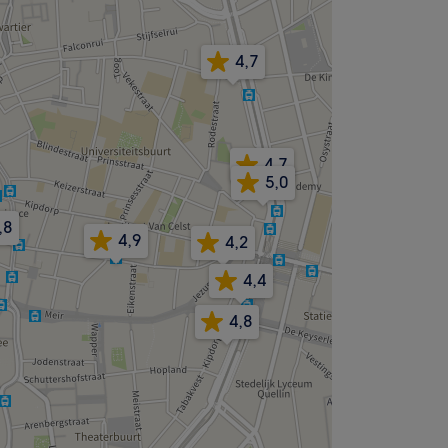
4,7
4,7
5,0
,8
4,9
4,2
4,4
4,8