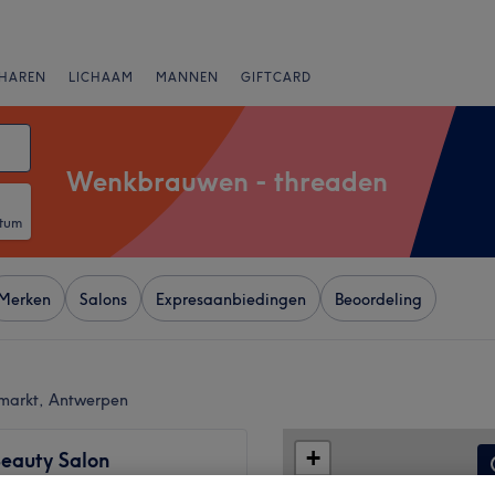
HAREN
LICHAAM
MANNEN
GIFTCARD
Wenkbrauwen - threaden
atum
Merken
Salons
Expresaanbiedingen
Beoordeling
nmarkt, Antwerpen
+
Beauty Salon
257 reviews
−