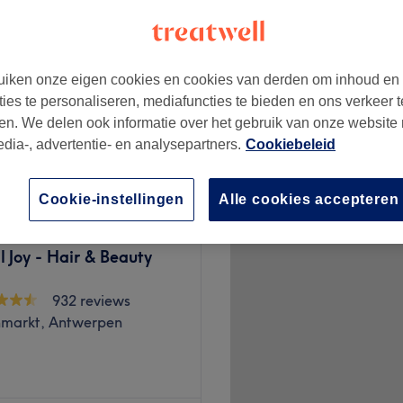
sch centrum, Antwerpen
iken onze eigen cookies en cookies van derden om inhoud en
ties te personaliseren, mediafuncties te bieden en ons verkeer t
en. We delen ook informatie over het gebruik van onze website
€15
edia-, advertentie- en analysepartners.
Cookiebeleid
Cookie-instellingen
Alle cookies accepteren
l Joy - Hair & Beauty
932 reviews
markt, Antwerpen
rt en gebruikt de essentie