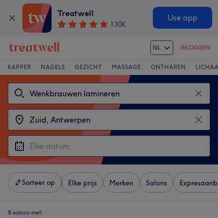
Treatwell
Use app
130K
NL
INLOGGEN
KAPPER
NAGELS
GEZICHT
MASSAGE
ONTHAREN
LICHA
Sorteer op
Elke prijs
Merken
Salons
Expresaanb
8 salons met: