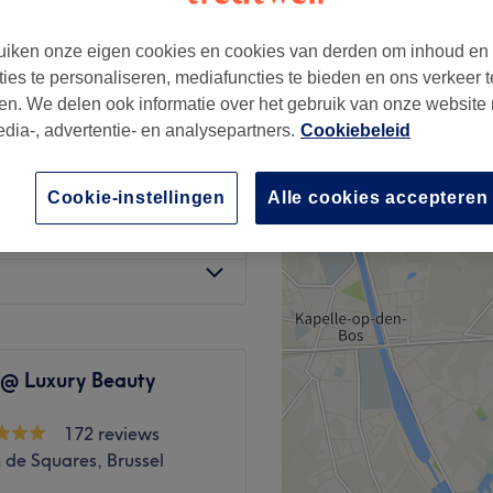
53 reviews
st Centrum, Sint-Joost-
iken onze eigen cookies en cookies van derden om inhoud en
de
ties te personaliseren, mediafuncties te bieden en ons verkeer t
en. We delen ook informatie over het gebruik van onze website
edia-, advertentie- en analysepartners.
Cookiebeleid
€55
Cookie-instellingen
Alle cookies accepteren
€80
 @ Luxury Beauty
172 reviews
 de Squares, Brussel