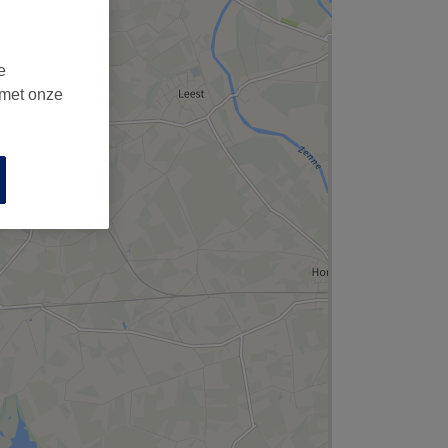
,
e
 met onze