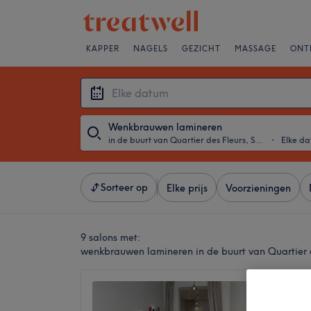
KAPPER
NAGELS
GEZICHT
MASSAGE
ONT
Wenkbrauwen lamineren
in de buurt van Quartier des Fleurs, Schaarbeek
・
Elke d
Sorteer op
Elke prijs
Voorzieningen
9 salons met:
wenkbrauwen lamineren in de buurt van Quartier 
Studio
ONLY)