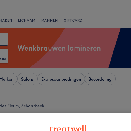
HAREN
LICHAAM
MANNEN
GIFTCARD
Wenkbrauwen lamineren
atum
Merken
Salons
Expresaanbiedingen
Beoordeling
des Fleurs, Schaarbeek
+
 By Zey (WOMEN
−