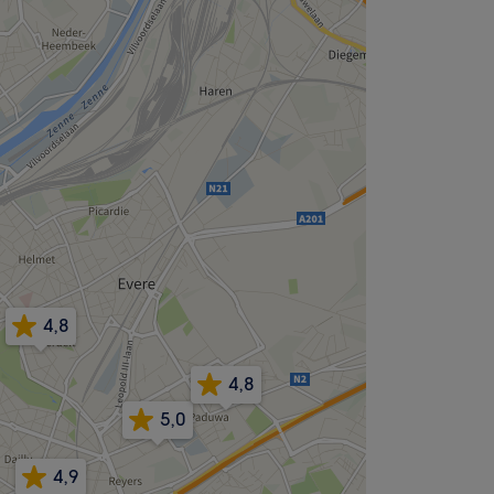
4,8
4,8
5,0
4,9