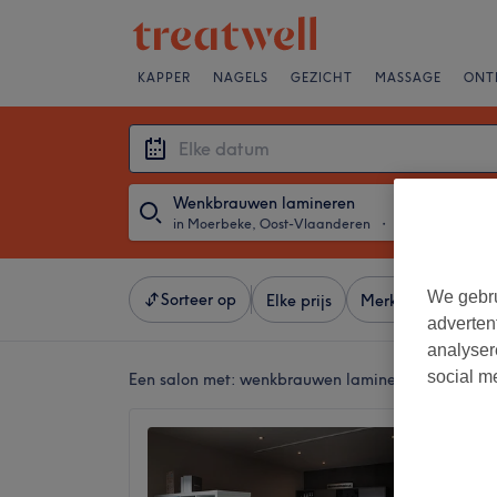
KAPPER
NAGELS
GEZICHT
MASSAGE
ONT
Wenkbrauwen lamineren
in Moerbeke, Oost-Vlaanderen
・
Elke datum
We gebru
Sorteer op
Elke prijs
Merken
Salons
adverten
analyser
social m
Een salon met:
wenkbrauwen lamineren in Moerbe
GAAF
4,9
Moerbek