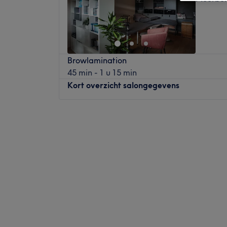
Browlamination
45 min - 1 u 15 min
Kort overzicht salongegevens
Maandag
09:00
–
16:30
Dinsdag
09:00
–
19:00
Woensdag
09:00
–
11:45
Donderdag
09:00
–
19:00
Vrijdag
09:00
–
17:00
Zaterdag
Gesloten
Zondag
Gesloten
GAAF - Skin Care Studio - is een gespeciali
zelden tegen komt. Van geavanceerde gel