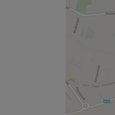
e te laten verwennen. Of je
 een vaste stek voor jouw
r vak (lees de reviews er
helpen!
Go to venue