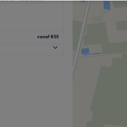
vanaf
€55
seerde salon zoals je ze
aatsverzorgingen tot