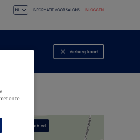
NL
INFORMATIE VOOR SALONS
INLOGGEN
Verberg kaart
Bekijk kaart
e
 met onze
Zoek in dit gebied
,