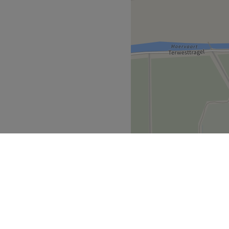
deren
Moerbeke
>