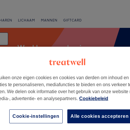
HAREN
LICHAAM
MANNEN
GIFTCARD
Wenkbrauwen lamineren
iken onze eigen cookies en cookies van derden om inhoud en
Expresaanbiedingen
Beoordeling
ties te personaliseren, mediafuncties te bieden en ons verkeer t
en. We delen ook informatie over het gebruik van onze website
edia-, advertentie- en analysepartners.
Cookiebeleid
ke, Oost-Vlaanderen
+
Cookie-instellingen
Alle cookies accepteren
652 reviews
−
e, Oost-Vlaanderen