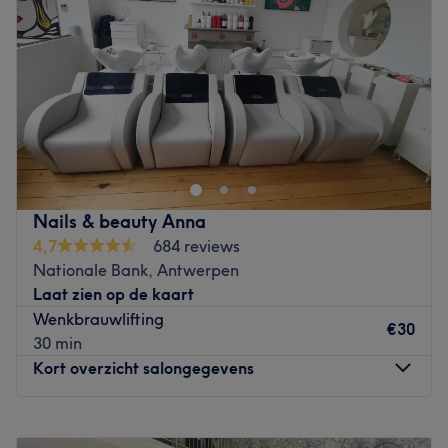
Vrijdag
09:00
–
17:00
Zaterdag
10:00
–
16:00
Zondag
Gesloten
Beauty-Licious is gelegen in het centrum van Antwerpen.
Het salon is makkelijk bereikbaar met zowel openbaar
vervoer als met de wagen of fiets. Eens binnen word je
warm onthaald met een warm drankje of limonade. Bij
Beauty-Licious kan je terecht voor alles wat beauty
Nails & beauty Anna
betreft. Zo kan je hier mooi opgemaakt worden voor dat
4,7
684 reviews
ene feestje of je haren mooi in de plooi laten leggen. Ook
Nationale Bank, Antwerpen
voor behandelingen van wenkbrauwen, wimpers of
Laat zien op de kaart
gelaat ben je hier aan het juiste adres. Alsof dat nog niet
Wenkbrauwlifting
genoeg was kan je ook nog helemaal haarvrij worden
€30
30 min
met zowel de standaard wax alsook sugarwax.
Kort overzicht salongegevens
Go to venue
Maandag
09:00
–
18:00
Dinsdag
07:30
–
19:00