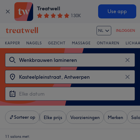
Treatwell
Use app
130K
NL
INLOGGEN
KAPPER
NAGELS
GEZICHT
MASSAGE
ONTHAREN
LICHA
Sorteer op
Elke prijs
Voorzieningen
Merken
Sal
11 salons met: