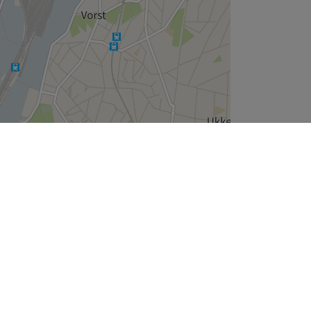
Leaflet
| ©
OpenStreetMap
contributors