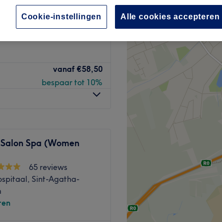
cht Centrum - Wayez,
Cookie-instellingen
Alle cookies accepteren
cht
ren
vanaf
€58,50
bespaar tot 10%
 Salon Spa (Women
65 reviews
spitaal, Sint-Agatha-
m
ren
tut spécialisé dans la