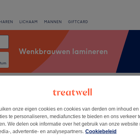
HAREN
LICHAAM
MANNEN
GIFTCARD
Wenkbrauwen lamineren
atum
Merken
Salons
Expresaanbiedingen
Beoordeling
iken onze eigen cookies en cookies van derden om inhoud en
spitaal, Sint-Agatha-Berchem
ties te personaliseren, mediafuncties te bieden en ons verkeer t
en. We delen ook informatie over het gebruik van onze website
+
 Chloe
edia-, advertentie- en analysepartners.
Cookiebeleid
160 reviews
−