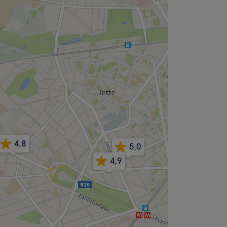
4,8
5,0
4,9