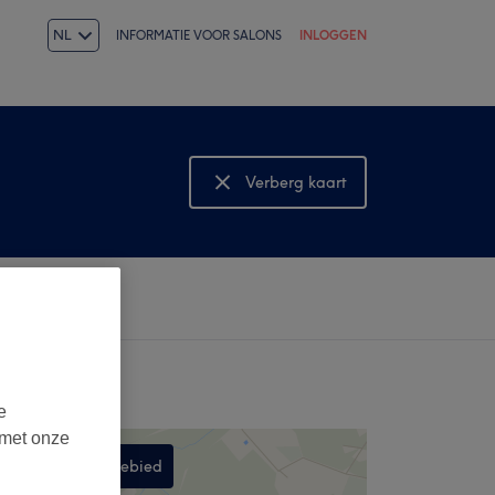
NL
INFORMATIE VOOR SALONS
INLOGGEN
Verberg kaart
Bekijk kaart
e
 met onze
Zoek in dit gebied