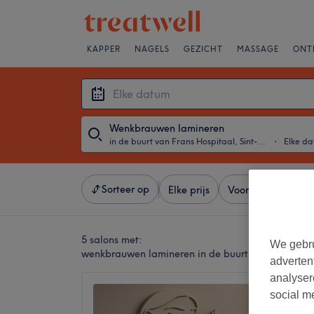
KAPPER
NAGELS
GEZICHT
MASSAGE
ONT
Wenkbrauwen lamineren
in de buurt van Frans Hospitaal, Sint-Agatha-Berchem
・
Elke d
Sorteer op
Elke prijs
Voorzieningen
5 salons met:
We gebru
wenkbrauwen lamineren in de buurt van Frans Ho
adverten
analyser
Beauty
social m
4,9