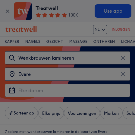
Treatwell
Use app
130K
NL
INLOGGEN
KAPPER
NAGELS
GEZICHT
MASSAGE
ONTHAREN
LICHA
Sorteer op
Elke prijs
Voorzieningen
Merken
Sal
7 salons met:
wenkbrauwen lamineren in de buurt van Evere