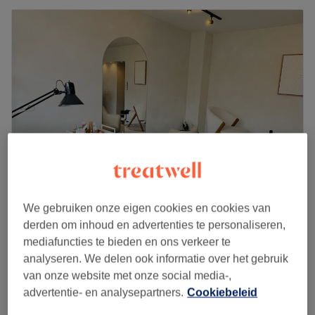
We gebruiken onze eigen cookies en cookies van
My Esthetic by Kamy
derden om inhoud en advertenties te personaliseren,
4,8
247 reviews
mediafuncties te bieden en ons verkeer te
Quartier des Fleurs, Schaarbeek
analyseren. We delen ook informatie over het gebruik
Laat zien op de kaart
van onze website met onze social media-,
Brow Lift
vanaf
€35
advertentie- en analysepartners.
Cookiebeleid
30 min - 1 u 20 min
Kort overzicht salongegevens