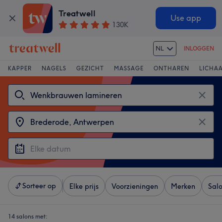
Treatwell
Use app
130K
NL
INLOGGEN
KAPPER
NAGELS
GEZICHT
MASSAGE
ONTHAREN
LICHA
Sorteer op
Elke prijs
Voorzieningen
Merken
Sal
14 salons met: