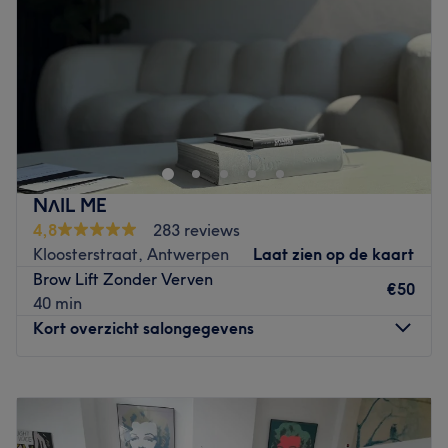
Zaterdag
10:00
–
16:00
Zondag
Gesloten
Beauty-Licious is gelegen in het centrum van Antwerpen.
Het salon is makkelijk bereikbaar met zowel openbaar
vervoer als met de wagen of fiets. Eens binnen word je
warm onthaald met een warm drankje of limonade. Bij
Beauty-Licious kan je terecht voor alles wat beauty
NΛIL ME
betreft. Zo kan je hier mooi opgemaakt worden voor dat
4,8
283 reviews
ene feestje of je haren mooi in de plooi laten leggen. Ook
Kloosterstraat, Antwerpen
Laat zien op de kaart
voor behandelingen van wenkbrauwen, wimpers of
Brow Lift Zonder Verven
gelaat ben je hier aan het juiste adres. Alsof dat nog niet
€50
40 min
genoeg was kan je ook nog helemaal haarvrij worden
Kort overzicht salongegevens
met zowel de standaard wax alsook sugarwax.
Go to venue
Maandag
09:00
–
18:00
Dinsdag
09:00
–
18:00
Woensdag
09:00
–
19:00