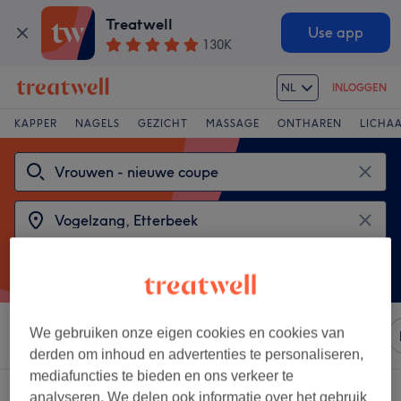
Treatwell
Use app
130K
NL
INLOGGEN
KAPPER
NAGELS
GEZICHT
MASSAGE
ONTHAREN
LICHA
We gebruiken onze eigen cookies en cookies van
Sorteer op
Merken
Salons
Expresaanbiedingen
derden om inhoud en advertenties te personaliseren,
mediafuncties te bieden en ons verkeer te
2 salons met:
analyseren. We delen ook informatie over het gebruik