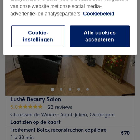
vrouwen - nieuwe coupe in de buurt van Vogelzang, Etterbeek
van onze website met onze social media-,
advertentie- en analysepartners.
Cookiebeleid
Cookie-
Alle cookies
instellingen
accepteren
Lushè Beauty Salon
5,0
22 reviews
Chaussée de Wavre - Saint-Julien, Oudergem
Laat zien op de kaart
Traitement Botox reconstruction capillaire
€70
1 u 30 min