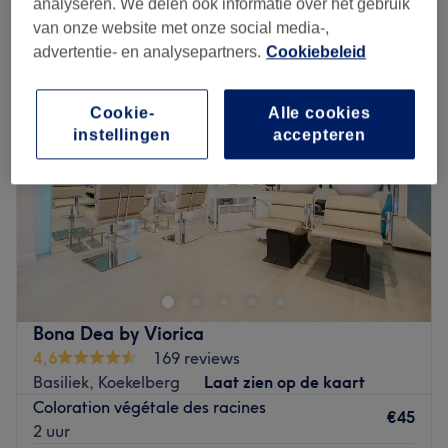
analyseren. We delen ook informatie over het gebruik
vrouwen - natuurlijke haarkleuring in de buurt van Basiliek,
Koekelberg
van onze website met onze social media-,
advertentie- en analysepartners.
Cookiebeleid
Cookie-
Alle cookies
instellingen
accepteren
Bona Dea by Viorica
4,6
169 reviews
Basiliek, Koekelberg
Laat zien op de kaart
Coloration végétale des racines
€45
2 uur