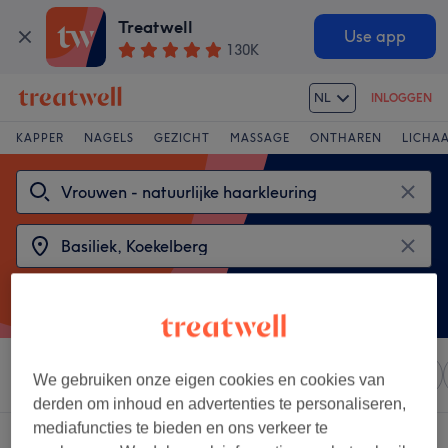
Treatwell
Use app
130K
NL
INLOGGEN
KAPPER
NAGELS
GEZICHT
MASSAGE
ONTHAREN
LICHA
Sorteer op
Elke prijs
Salons
Expresaanbiedingen
We gebruiken onze eigen cookies en cookies van
derden om inhoud en advertenties te personaliseren,
mediafuncties te bieden en ons verkeer te
2 salons met: