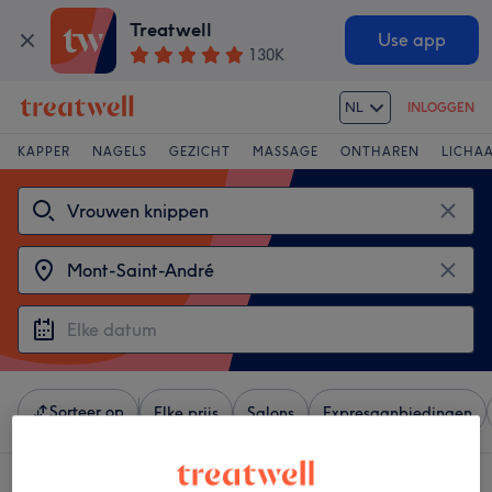
Treatwell
Use app
130K
NL
INLOGGEN
KAPPER
NAGELS
GEZICHT
MASSAGE
ONTHAREN
LICHA
Sorteer op
Elke prijs
Salons
Expresaanbiedingen
3 salons met:
vrouwen knippen in de buurt van Mont-Saint-André