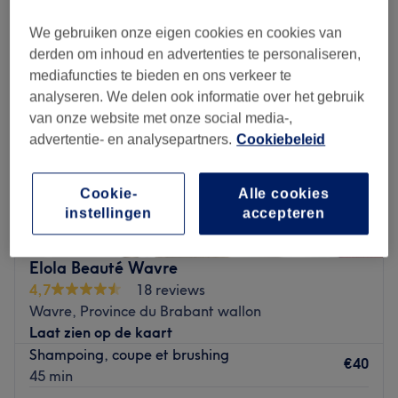
We gebruiken onze eigen cookies en cookies van
derden om inhoud en advertenties te personaliseren,
mediafuncties te bieden en ons verkeer te
analyseren. We delen ook informatie over het gebruik
van onze website met onze social media-,
advertentie- en analysepartners.
Cookiebeleid
Cookie-
Alle cookies
instellingen
accepteren
Elola Beauté Wavre
4,7
18 reviews
Wavre, Province du Brabant wallon
Laat zien op de kaart
Shampoing, coupe et brushing
€40
45 min