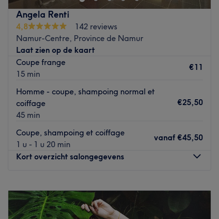
personnalisés, dans une ambiance conviviale et
Angela Renti
familiale.
4,8
142 reviews
L'équipe
Namur-Centre, Province de Namur
Joelle et son équipe
Laat zien op de kaart
Nos coups de cœur
Coupe frange
€11
L'atmosphère: l’atmosphère du salon est chaleureuse et
15 min
accueillante, créant un espace intime et relaxant où l’on
Homme - coupe, shampoing normal et
peut se ressourcer en toute tranquillité.
€25,50
coiffage
Les spécialités de l'établissement: soins du visage, soins
45 min
des mains et des pieds.
Coupe, shampoing et coiffage
Go to venue
vanaf
€45,50
1 u - 1 u 20 min
Kort overzicht salongegevens
Maandag
Gesloten
Dinsdag
08:30
–
17:00
Woensdag
Gesloten
Donderdag
08:30
–
17:00