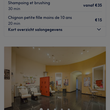
Shampoing et brushing
vanaf
€35
30 min
Chignon petite fille moins de 10 ans
€15
20 min
Kort overzicht salongegevens
Maandag
Gesloten
Dinsdag
09:00
–
18:00
Woensdag
09:00
–
18:00
Donderdag
09:00
–
18:00
Vrijdag
09:00
–
18:00
Zaterdag
09:00
–
18:00
Zondag
Gesloten
Elola Beauté à Wavre est un salon de de coiffure
spécialisé dans le cheveux européen et africain. Situé Rue
de la Limite, ce salon offre une variété de prestations
pour sublimer votre chevelure avec des conseils