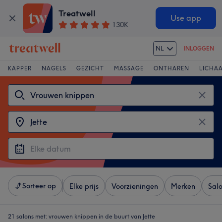
Treatwell
Use app
130K
NL
INLOGGEN
KAPPER
NAGELS
GEZICHT
MASSAGE
ONTHAREN
LICHA
Sorteer op
Elke prijs
Voorzieningen
Merken
Sal
21 salons met:
vrouwen knippen in de buurt van Jette