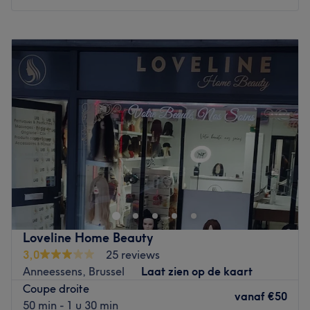
C'est Elena qui vous accueille chaleureusement dans ce
salon.
Maandag
09:00
–
17:00
Dinsdag
09:00
–
17:00
Nos coups de cœur :
Woensdag
08:30
–
12:00
L’atmosphère : le salon offre une ambiance conviviale et
Donderdag
09:00
–
17:00
cocooning.
Vrijdag
09:00
–
14:30
Les spécialités de l’établissement : les coupes et les
Zaterdag
08:30
–
19:00
coiffages.
Zondag
Gesloten
Go to venue
Installé à Bruxelles, venez découvrir le salon de coiffure
The House of Beauty! Vous profiterez d'un agréable
moment dans un lieu joliment décoré où vous vous
sentirez bien. Elena vous reçoit avec le sourire pour vous
proposer des prestations personnalisées tout en
Loveline Home Beauty
répondant à vos besoins, afin de sublimer et mettre en
3,0
25 reviews
valeur votre chevelure.
Anneessens, Brussel
Laat zien op de kaart
Coupe droite
Transport public le plus proche
vanaf
€50
50 min - 1 u 30 min