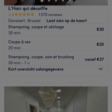
L'Hair qui décoiffe
4,8
1370 reviews
Dansaert, Brussel
Laat zien op de kaart
Shampoing, coupe et séchage
€30
30 min
Coupe à sec
€20
20 min
Shampoing, coupe, soin et brushing
vanaf
€37
30 min - 1 u
Kort overzicht salongegevens
Maandag
09:30
–
15:30
Dinsdag
09:00
–
15:00
Woensdag
09:00
–
15:00
Donderdag
09:00
–
19:30
Vrijdag
09:00
–
19:30