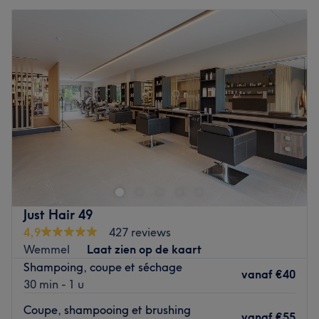
Just Hair 49
4,9
427 reviews
Wemmel
Laat zien op de kaart
Shampoing, coupe et séchage
vanaf
€40
30 min - 1 u
Coupe, shampooing et brushing
vanaf
€55