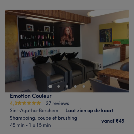
ambiance chaleureuse et intimiste, elle met son savoir-
Maandag
Gesloten
faire au service de vos envies pour révéler votre style.
Dinsdag
08:30
–
18:30
Nos coups de cœur :
Woensdag
08:30
–
18:30
L’atmosphère : une ambiance conviviale et cocooning.
Donderdag
08:30
–
18:30
Les spécialités de l’établissement : les coupes et les
Vrijdag
08:30
–
19:00
coiffages.
Zaterdag
08:30
–
18:30
La marque utilisée : Schwarzkopf Professional.
Zondag
Gesloten
Go to venue
Bienvenue chez Mariel David, ce salon de coiffure, situé à
Jette, est animé par David, un coiffeur passionné et
expérimenté. Découvrez un univers où tendance et
innovation se marient harmonieusement pour vous offrir
une séance coiffure personnalisée. Envie d'une
Emotion Couleur
transformation capillaire ou un simple changement de
4,8
27 reviews
style ? Réservez maintenant chez Mariel David !
Sint-Agatha-Berchem
Laat zien op de kaart
Shampoing, coupe et brushing
Transports publics les plus proches :
vanaf
€45
45 min - 1 u 15 min
À proximité de ce salon de coiffure, découvrez un accès