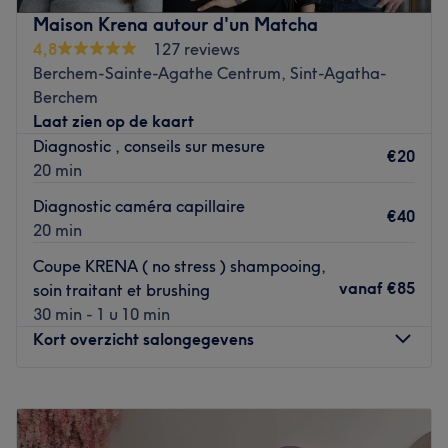
prestations personnalisées tout en répondant à vos
Maison Krena autour d'un Matcha
besoins, afin de sublimer et mettre en valeur votre
4,8
127 reviews
chevelure.
Berchem-Sainte-Agathe Centrum, Sint-Agatha-
Berchem
Transport public le plus proche
Laat zien op de kaart
Le salon est situé à une minute à pied de l'arrêt de bus
Diagnostic , conseils sur mesure
20 Winteroy.
€20
20 min
L’équipe
Diagnostic caméra capillaire
€40
C'est Vasilya qui vous accueille chaleureusement dans ce
20 min
salon.
Coupe KRENA ( no stress ) shampooing,
vanaf
€85
soin traitant et brushing
Nos coups de cœur :
30 min - 1 u 10 min
L’atmosphère : le salon offre une ambiance conviviale et
Kort overzicht salongegevens
cocooning.
Les spécialités de l’établissement : les coupes et les
Maandag
09:00
–
18:30
coiffages.
Dinsdag
09:00
–
18:30
La marque et produits utilisés : Redken.
Woensdag
09:00
–
18:30