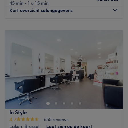
45 min - 1 u 15 min
Kort overzicht salongegevens
Maandag
09:00
–
19:00
Dinsdag
09:00
–
19:00
Woensdag
09:00
–
19:00
Donderdag
09:00
–
19:00
Vrijdag
09:00
–
19:00
Zaterdag
09:00
–
19:00
Zondag
Gesloten
Bienvenu chez Just Hair 49, un salon de coiffure situé à
Zellik dans le Brabant Flamand, à proximité du marais
de Jette.
Transports publics les plus proches :
In Style
4,7
655 reviews
Proche de la gare de Berchem-Sainte-Agathe.
Laken, Brussel
Laat zien op de kaart