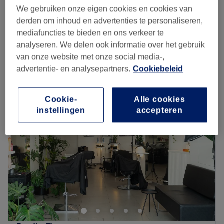
40 min
We gebruiken onze eigen cookies en cookies van
derden om inhoud en advertenties te personaliseren,
Dames knippen & brushing - kort haar
€50
mediafuncties te bieden en ons verkeer te
1 u
analyseren. We delen ook informatie over het gebruik
Kort overzicht salongegevens
van onze website met onze social media-,
advertentie- en analysepartners.
Cookiebeleid
Maandag
08:00
–
20:00
Dinsdag
08:00
–
20:00
Cookie-
Alle cookies
Woensdag
08:00
–
20:00
instellingen
accepteren
Donderdag
08:00
–
20:00
Vrijdag
08:00
–
20:00
Zaterdag
08:00
–
20:00
Zondag
08:00
–
20:00
Anastasiia Kapsalon, Gent is een salon waar zorg en
comfort centraal staan, met als doel de klanten een
unieke wellnesservaring te bieden.
Dichtstbijzijnde openbaar vervoer: