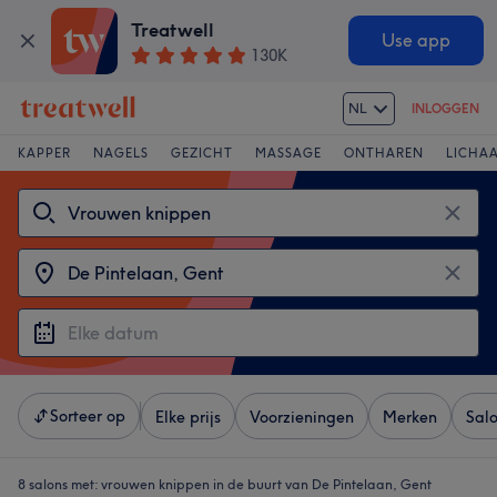
Treatwell
Use app
130K
NL
INLOGGEN
KAPPER
NAGELS
GEZICHT
MASSAGE
ONTHAREN
LICHA
Sorteer op
Elke prijs
Voorzieningen
Merken
Sal
8 salons met:
vrouwen knippen in de buurt van De Pintelaan, Gent