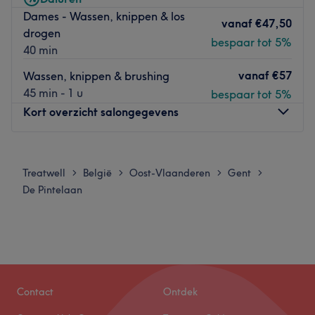
Extensionela in goede handen!
Dames - Wassen, knippen & los
vanaf
€47,50
Goed om te weten: dit salon behandelt
alleen vrouwen
.
drogen
bespaar tot 5%
40 min
Go to venue
vanaf
€57
Wassen, knippen & brushing
45 min - 1 u
bespaar tot 5%
Kort overzicht salongegevens
Maandag
10:00
–
18:00
Dinsdag
Gesloten
Treatwell
België
Oost-Vlaanderen
Gent
>
>
>
>
Woensdag
Gesloten
De Pintelaan
Donderdag
Gesloten
Vrijdag
Gesloten
Zaterdag
Gesloten
Zondag
Gesloten
🩷🌿 Welkom bij
Weg van Haar
,
Contact
Ontdek
waar persoonlijk advies, ervaring en haargezondheid