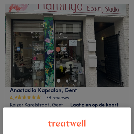
Anastasiia Kapsalon, Gent
4,9
78 reviews
Keizer Karelstraat, Gent
Laat zien op de kaart
Dames knippen & brushing - half lang
€55
50 min
Dames knippen & brushing - lang haar
€60