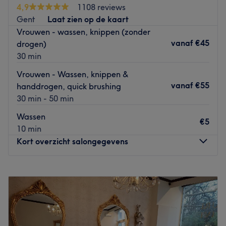
4,9
1108 reviews
salon te verlaten.
Gent
Laat zien op de kaart
Dichtstbijzijnde openbaar vervoer
:
Vrouwen - wassen, knippen (zonder
vanaf
€45
drogen)
Bushalte Sint-Denijs-Westrem Dorp is op loopafafstand.
30 min
Het team:
Vrouwen - Wassen, knippen &
Alina staat voor je klaar.
vanaf
€55
handdrogen, quick brushing
Wat we leuk vinden aan de salon:
30 min - 50 min
Sfeer: Professioneel
Wassen
Gespecialiseerd in: Haarbehandelingen
€5
10 min
De extra’s: In het salon kan met Bancontact worden
Kort overzicht salongegevens
betaald.
Go to venue
Maandag
10:00
–
18:00
Dinsdag
09:00
–
18:00
Woensdag
Gesloten
Donderdag
09:00
–
18:00
Vrijdag
09:00
–
18:00