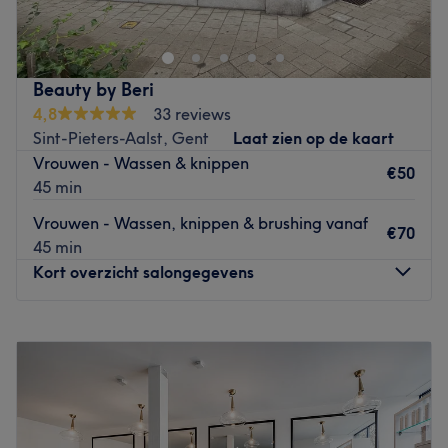
voor een nieuwe haarcoupe in een
rustige sfeer
. Van het
knippen
van je puntjes, het
opfrissen van je haarkleur
tot
aan een perfect gekrulde
permanent
: eigenares Canan
helpt je graag erbij. Heb je last van droog en beschadigd
Beauty by Beri
haar? Geen zorgen, Canan is
gespecialiseerd in
4,8
33 reviews
haarverzorging
. Daarnaast adviseert ze je graag over
Sint-Pieters-Aalst, Gent
Laat zien op de kaart
een passende behandeling. Kortom: je bent bij
Vrouwen - Wassen & knippen
Extensionela in goede handen!
€50
45 min
Goed om te weten: dit salon behandelt
alleen vrouwen
.
Vrouwen - Wassen, knippen & brushing vanaf
€70
Go to venue
45 min
Kort overzicht salongegevens
Maandag
09:00
–
17:00
Dinsdag
09:00
–
17:00
Woensdag
Gesloten
Donderdag
09:00
–
17:00
Vrijdag
09:00
–
17:00
Zaterdag
09:00
–
17:00