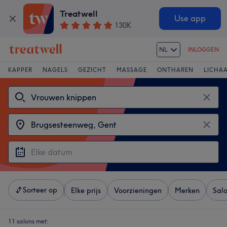
Treatwell
Use app
130K
NL
INLOGGEN
KAPPER
NAGELS
GEZICHT
MASSAGE
ONTHAREN
LICHA
Sorteer op
Elke prijs
Voorzieningen
Merken
Sal
11 salons met: