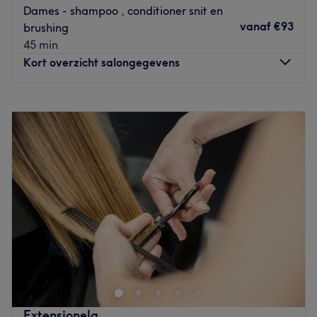
Dames - shampoo , conditioner snit en
vanaf
€93
brushing
45 min
Kort overzicht salongegevens
Maandag
Gesloten
Dinsdag
09:00
–
19:00
Woensdag
09:00
–
19:00
Donderdag
09:00
–
18:00
Vrijdag
09:00
–
19:00
Zaterdag
09:00
–
18:00
Zondag
Gesloten
Signature Ben Coremans
in Gent is een
kapper en
schoonheidssalon
met een luxe, open en ontspannen
sfeer. De haarstylisten zijn
gespecialiseerd in de ‘Franse
stijl’.
Of je nu gaat voor een subtiele Balayage, een
flatterende snit of een totaal andere haarkleur: het
Extensionela