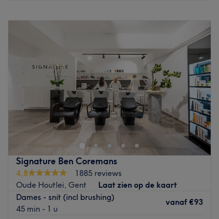
Go to venue
Maandag
Gesloten
Dinsdag
Gesloten
Woensdag
08:30
–
18:00
Donderdag
08:30
–
18:00
Vrijdag
08:30
–
18:00
Zaterdag
08:00
–
16:00
Zondag
Gesloten
Aan de Speistraat in Mariakerke is salon Hairspray
gevestigd. Eigenares Orphy biedt hier zowel knip- als
kleurbehandelingen aan en ook voor styling ben je bij
haar aan het juiste adres. Bij bijna alle kleuringen kun je
kiezen voor een zogenaamde biokleuring. Deze kleuring
Signature Ben Coremans
is minder schadelijk voor het haar dus heel geschikt voor
4,8
1885 reviews
mensen met kwetsbaar of zwak haar. Ook mannen en
Oude Houtlei, Gent
Laat zien op de kaart
kinderen zijn hier welkom! Let op: bij dit salon kun je
Dames - snit (incl brushing)
alleen contant betalen.
vanaf
€93
45 min - 1 u
Go to venue