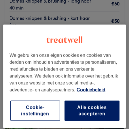
Dames knippen & brushing - lang haar
€60
40 min
Dames knippen & brushing - kort haar
€50
1 u
Kort overzicht salongegevens
Maandag
08:00
–
20:00
Dinsdag
08:00
–
20:00
We gebruiken onze eigen cookies en cookies van
Woensdag
08:00
–
20:00
derden om inhoud en advertenties te personaliseren,
Donderdag
08:00
–
20:00
mediafuncties te bieden en ons verkeer te
Vrijdag
08:00
–
20:00
analyseren. We delen ook informatie over het gebruik
Zaterdag
08:00
–
20:00
van onze website met onze social media-,
Zondag
08:00
–
20:00
advertentie- en analysepartners.
Cookiebeleid
Anastasiia Kapsalon, Gent is een salon waar zorg en
Cookie-
Alle cookies
comfort centraal staan, met als doel de klanten een
instellingen
accepteren
unieke wellnesservaring te bieden.
Dichtstbijzijnde openbaar vervoer: