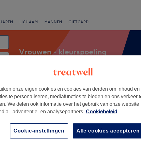
HAREN
LICHAAM
MANNEN
GIFTCARD
Vrouwen - kleurspoeling
Merken
Salons
Expresaanbiedingen
Beoordeling
iken onze eigen cookies en cookies van derden om inhoud en
ties te personaliseren, mediafuncties te bieden en ons verkeer t
en. We delen ook informatie over het gebruik van onze website
van Sleepstraat, Gent
edia-, advertentie- en analysepartners.
Cookiebeleid
+
udio Muis
Cookie-instellingen
Alle cookies accepteren
2623 reviews
−
andsberg, Gent