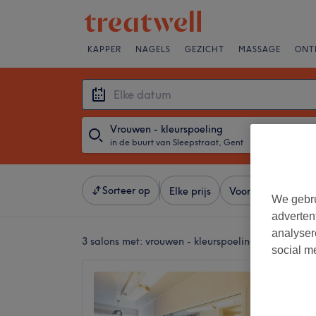
KAPPER
NAGELS
GEZICHT
MASSAGE
ONT
Vrouwen - kleurspoeling
in de buurt van Sleepstraat, Gent
・
Elke datum
Sorteer op
Elke prijs
Voorzieningen
We gebru
adverten
analyser
3 salons met:
vrouwen - kleurspoeling in de buurt 
social m
Haarst
4,7
Sint-Am