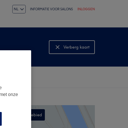
NL
INFORMATIE VOOR SALONS
INLOGGEN
Verberg kaart
Bekijk kaart
e
 met onze
Zoek in dit gebied
,