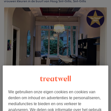
vrouwen kleuren in de buurt van Hoog Sint-Gillis, Sint-Gillis
Serge Alexander (Anciennement Bjorn Olson)
4,9
92 reviews
Châtelain, Elsene
Laat zien op de kaart
We gebruiken onze eigen cookies en cookies van
Coulage
derden om inhoud en advertenties te personaliseren,
€35
30 min
mediafuncties te bieden en ons verkeer te
analyseren. We delen ook informatie over het gebruik