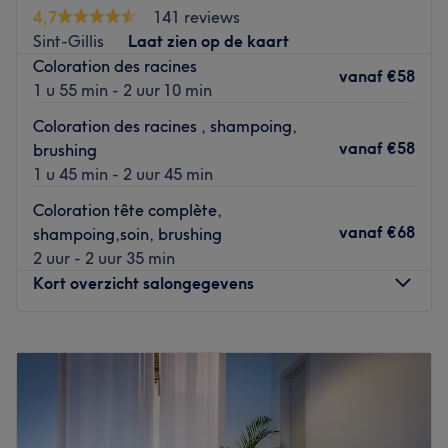
répondant à vos besoins, afin de sublimer et mettre en
4,7
141 reviews
valeur votre chevelure.
Sint-Gillis
Laat zien op de kaart
Coloration des racines
Transport public le plus proche
vanaf
€58
1 u 55 min - 2 uur 10 min
L'arrêt de bus Bareel est à deux minutes à pied du salon.
Coloration des racines , shampoing,
L’équipe
vanaf
€58
brushing
C'est Rymane qui vous accueille chaleureusement dans ce
1 u 45 min - 2 uur 45 min
salon.
Coloration tête complète,
vanaf
€68
shampoing,soin, brushing
Nos coups de cœur :
2 uur - 2 uur 35 min
L’atmosphère : le salon offre une ambiance conviviale et
Kort overzicht salongegevens
cocooning.
Les spécialités de l’établissement : les coupes et les
Maandag
Gesloten
coiffages.
Dinsdag
10:00
–
18:00
Go to venue
Woensdag
10:00
–
18:00
Donderdag
10:00
–
18:00
Vrijdag
10:00
–
18:00