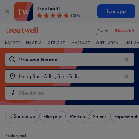
Treatwell
Use app
130K
NL
INLOGGEN
KAPPER
NAGELS
GEZICHT
MASSAGE
ONTHAREN
LICHA
Sorteer op
Elke prijs
Merken
Salons
Expresaanb
7 salons met: