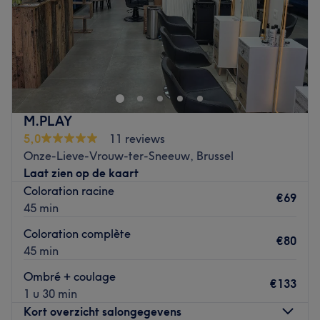
Zondag
Gesloten
Définitivement fermé
Go to venue
M.PLAY
5,0
11 reviews
Onze-Lieve-Vrouw-ter-Sneeuw, Brussel
Laat zien op de kaart
Coloration racine
€69
45 min
Coloration complète
€80
45 min
Ombré + coulage
€133
1 u 30 min
Kort overzicht salongegevens