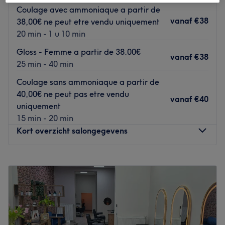
Coulage avec ammoniaque a partir de
Une équipe professionnelle et compétente vous
vanaf
€38
38,00€ ne peut etre vendu uniquement
accueillera dans un cadre à la fois calme et chaleureux
20 min - 1 u 10 min
pour vous aider à mettre en valeur votre physique et votre
personnalité.
Gloss - Femme a partir de 38.00€
vanaf
€38
25 min - 40 min
Nos coups de cœur :
L'atmosphère : L'ambiance du salon est à la fois calme et
Coulage sans ammoniaque a partir de
chaleureuse, offrant un cadre propice à la détente et à la
40,00€ ne peut pas etre vendu
vanaf
€40
mise en beauté.
uniquement
Les spécialités de l'établissement : Melting Pot propose
15 min - 20 min
des prestations variées telles que la beauté des mains et
Kort overzicht salongegevens
des pieds, les soins visage, la coiffure, les soins corps, les
massages ainsi que des conseils de style personnalisés.
Maandag
12:00
–
19:00
Go to venue
Dinsdag
09:30
–
19:00
Woensdag
09:30
–
19:00
Donderdag
09:30
–
19:00
Vrijdag
09:30
–
20:00
Zaterdag
09:00
–
20:00