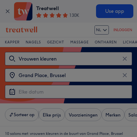
Treatwell
Use app
130K
NL
INLOGGEN
KAPPER
NAGELS
GEZICHT
MASSAGE
ONTHAREN
LICHA
Sorteer op
Elke prijs
Voorzieningen
Merken
Sal
10 salons met:
vrouwen kleuren in de buurt van Grand Place, Brussel