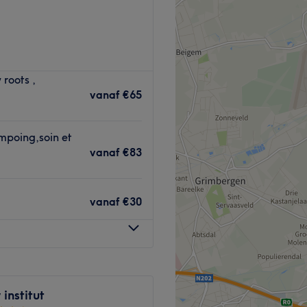
e institut de beauté situé à
 roots ,
vanaf
€65
mpoing,soin et
Joséphine-Charlotte.
vanaf
€83
vanaf
€30
 vous accueille
 esthétiques de qualité,
ue vos envies.
 institut
 la beauté et au bien-être,