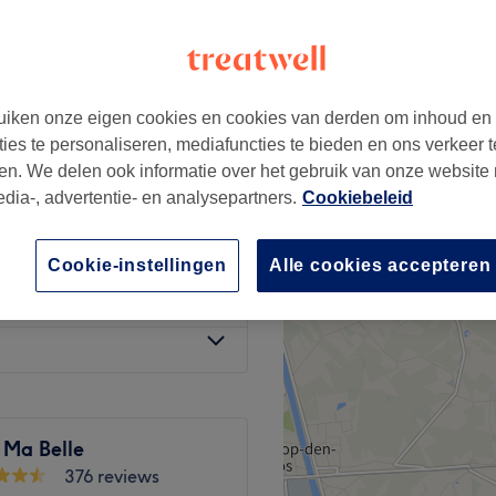
 de Wavre - Saint-Julien,
em
iken onze eigen cookies en cookies van derden om inhoud en
ties te personaliseren, mediafuncties te bieden en ons verkeer t
€55
en. We delen ook informatie over het gebruik van onze website
edia-, advertentie- en analysepartners.
Cookiebeleid
€75
Cookie-instellingen
Alle cookies accepteren
€85
 Ma Belle
376 reviews