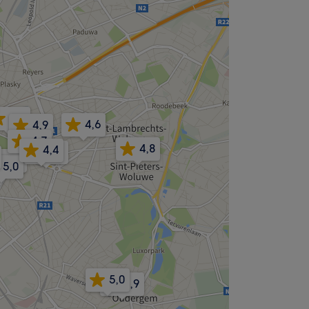
4,9
4,6
4,9
4,7
4,8
4,4
4,7
4,9
5,0
5,0
4,9