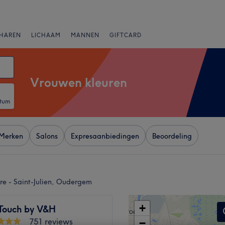
HAREN
LICHAAM
MANNEN
GIFTCARD
Vrouwen kleuren
atum
Merken
Salons
Expresaanbiedingen
Beoordeling
re - Saint-Julien, Oudergem
+
Touch by V&H
751 reviews
−