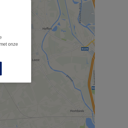
,
e
 met onze