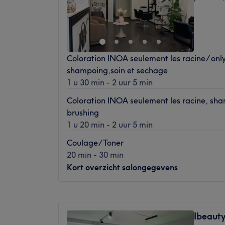
Vrijdag
09:00
–
18:30
Zaterdag
09:00
–
17:00
Zondag
Gesloten
Bienvenue chez Espace Ma Belle, un superb
Coloration INOA seulement les racine/ only
Woluwe-Saint-Lambert, en Belgique.
shampoing,soin et sechage
1 u 30 min - 2 uur 5 min
Transports publics les plus proches :
Coloration INOA seulement les racine, sha
Entre les stations de métro Gribaumont et 
brushing
1 u 20 min - 2 uur 5 min
L’équipe :
Coulage/Toner
20 min - 30 min
Une formidable équipe de professionnelles
Kort overzicht salongegevens
chaleureusement et vous propose des soins
100% vous et adaptés à vos besoins ainsi q
Maandag
09:00
–
19:00
Nos coups de cœur :
Dinsdag
09:00
–
19:00
Ibeauty
L’atmosphère : Espace entièrement dédié à
Woensdag
09:00
–
19:00