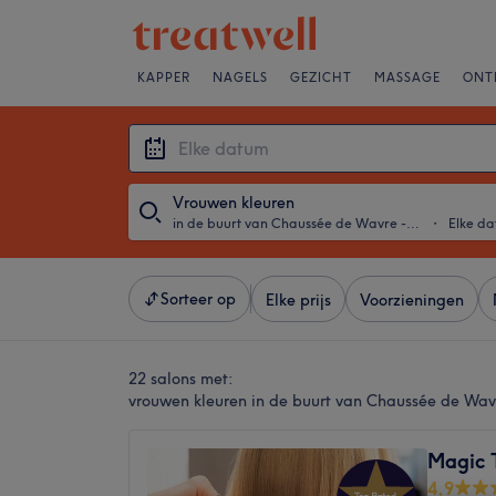
KAPPER
NAGELS
GEZICHT
MASSAGE
ONT
Vrouwen kleuren
in de buurt van Chaussée de Wavre - Saint-Julien, Oudergem
・
Elke d
Sorteer op
Elke prijs
Voorzieningen
22 salons met:
vrouwen kleuren in de buurt van Chaussée de Wav
Magic 
4,9