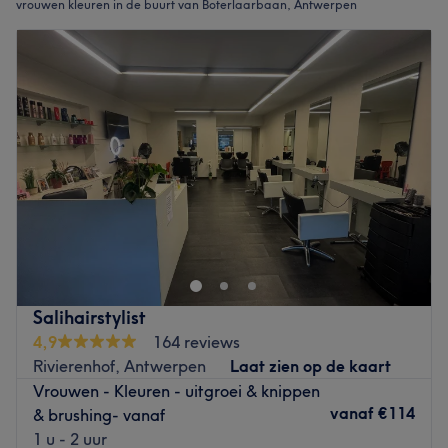
vrouwen kleuren in de buurt van Boterlaarbaan, Antwerpen
Salihairstylist
4,9
164 reviews
Rivierenhof, Antwerpen
Laat zien op de kaart
Vrouwen - Kleuren - uitgroei & knippen
vanaf
€114
& brushing- vanaf
1 u - 2 uur