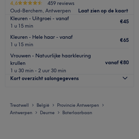
Go to venue
4,6
459 reviews
precies wat ze moet doen om het jou volledig naar de zin
Oud-Berchem, Antwerpen
Laat zien op de kaart
te maken. Bij Xhuli’s Dream & Beauty zijn ze van alle
Kleuren - Uitgroei - vanaf
markten thuis: of je nu kiest voor een volledige nieuwe
€45
1 u 15 min
coupe met extensions, jezelf een mooie make-uplook aan
wilt meten of een heerlijke ontspannende
Kleuren - Hele haar - vanaf
€65
gezichtsbehandeling ondergaat, je zult gegarandeerd de
1 u 15 min
salon met een tevreden gevoel verlaten.
Vrouwen - Natuurlijke haarkleuring
Go to venue
vanaf
€80
krullen
1 u 30 min - 2 uur 30 min
Kort overzicht salongegevens
Maandag
Gesloten
Dinsdag
10:00
–
18:00
Treatwell
België
Provincie Antwerpen
>
>
>
Woensdag
10:00
–
18:00
Antwerpen
Deurne
Boterlaarbaan
>
>
Donderdag
10:00
–
18:00
Vrijdag
10:00
–
19:00
Zaterdag
10:00
–
19:00