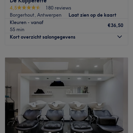
De Kapperette
dicht bij verschillende bushaltes en tramhaltes. Dankzij
4,5
180 reviews
onze centrale ligging zijn we vlot bereikbaar, zowel
Borgerhout, Antwerpen
Laat zien op de kaart
vanuit het centrum van Antwerpen als vanuit de
Kleuren - vanaf
omliggende gemeenten.
€36,50
55 min
Go to venue
Kort overzicht salongegevens
Maandag
Gesloten
Dinsdag
Gesloten
Woensdag
Gesloten
Donderdag
09:00
–
11:30
Vrijdag
09:00
–
11:30
Zaterdag
08:00
–
11:30
Zondag
Gesloten
Bij kapsalon
De Kapperette
in Borgerhout bij
Antwerpen
kan je terecht voor
knip- en kleurbehandelingen
, het
kleuren en epileren van je wenkbrauwen
en het
aanbrengen van
make-up
.