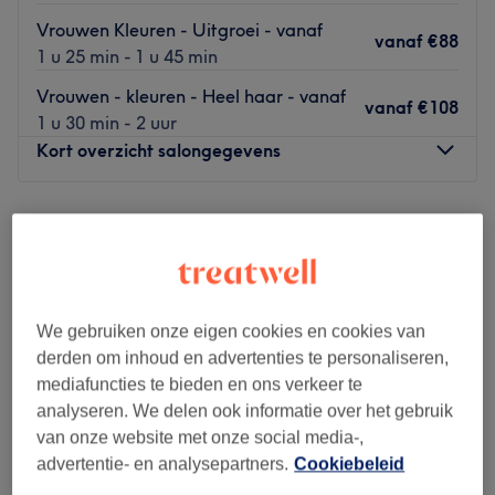
Vrouwen Kleuren - Uitgroei - vanaf
vanaf
€88
1 u 25 min - 1 u 45 min
Vrouwen - kleuren - Heel haar - vanaf
vanaf
€108
1 u 30 min - 2 uur
Kort overzicht salongegevens
Maandag
Gesloten
Dinsdag
09:00
–
18:00
Woensdag
09:00
–
18:00
Donderdag
12:30
–
20:00
Vrijdag
09:00
–
18:00
We gebruiken onze eigen cookies en cookies van
Zaterdag
09:00
–
17:00
derden om inhoud en advertenties te personaliseren,
Zondag
Gesloten
mediafuncties te bieden en ons verkeer te
analyseren. We delen ook informatie over het gebruik
Salihairstylist
is een gerenommeerde kapsalon in Deurne,
van onze website met onze social media-,
ideaal voor iedereen die wil ontsnappen aan de
advertentie- en analysepartners.
Cookiebeleid
dagelijkse drukte en zichzelf wil verwennen met een