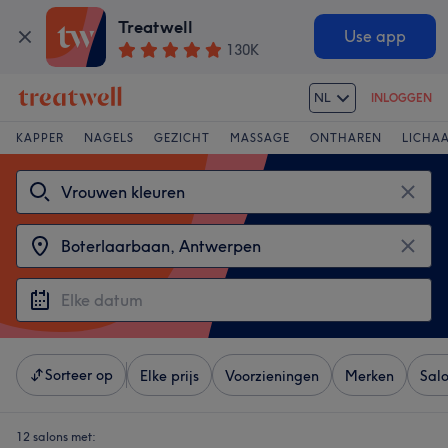
Treatwell
Use app
130K
NL
INLOGGEN
KAPPER
NAGELS
GEZICHT
MASSAGE
ONTHAREN
LICHA
Sorteer op
Elke prijs
Voorzieningen
Merken
Sal
12 salons met: