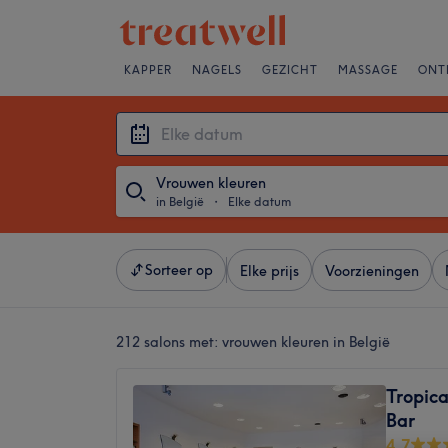
KAPPER
NAGELS
GEZICHT
MASSAGE
ONT
Vrouwen kleuren
in België
・
Elke datum
Sorteer op
Elke prijs
Voorzieningen
212 salons met:
vrouwen kleuren in België
Tropica
Bar
4,7