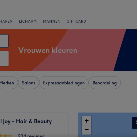
HAREN
LICHAAM
MANNEN
GIFTCARD
Vrouwen kleuren
Merken
Salons
Expresaanbiedingen
Beoordeling
+
l Joy - Hair & Beauty
−
934 reviews