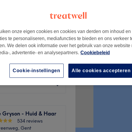
markt, Antwerpen
iken onze eigen cookies en cookies van derden om inhoud en
vanaf
€50
ties te personaliseren, mediafuncties te bieden en ons verkeer t
en. We delen ook informatie over het gebruik van onze website
edia-, advertentie- en analysepartners.
Cookiebeleid
vanaf
€65
Cookie-instellingen
Alle cookies accepteren
vanaf
€35
e Gryson - Huid & Haar
534 reviews
teenweg, Gent