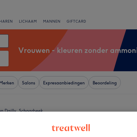
HAREN
LICHAAM
MANNEN
GIFTCARD
Vrouwen - kleuren zonder ammon
Merken
Salons
Expresaanbiedingen
Beoordeling
an Dailly, Schaarbeek
+
FRESCO Hair Room
31 reviews
−