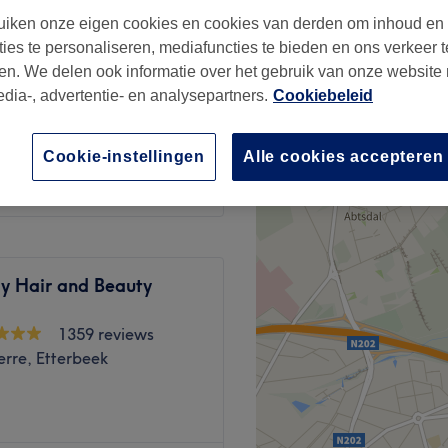
erre, Etterbeek
iken onze eigen cookies en cookies van derden om inhoud en
ssalon
ties te personaliseren, mediafuncties te bieden en ons verkeer t
en. We delen ook informatie over het gebruik van onze website
edia-, advertentie- en analysepartners.
Cookiebeleid
€88
Cookie-instellingen
Alle cookies accepteren
ly Hair and Beauty
1359 reviews
erre, Etterbeek
rFresh soul I have the honour