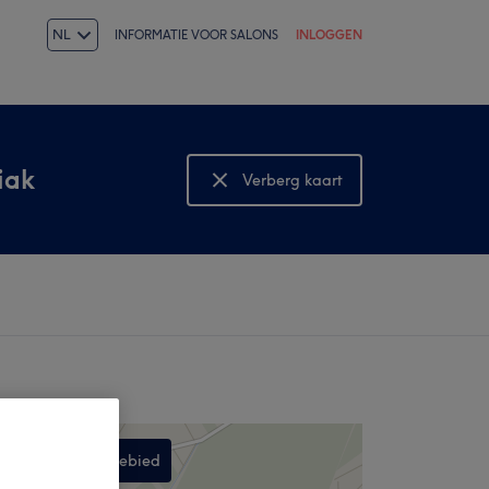
NL
INFORMATIE VOOR SALONS
INLOGGEN
iak
Verberg kaart
Bekijk kaart
Zoek in dit gebied