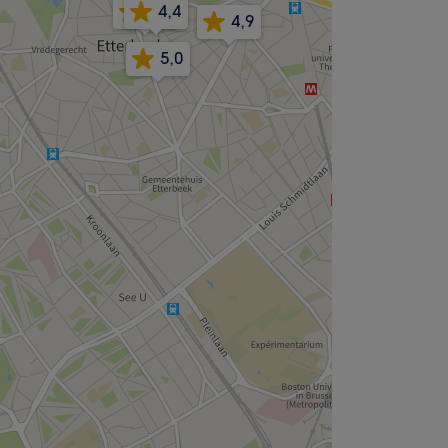
4,9
4,4
4,9
5,0