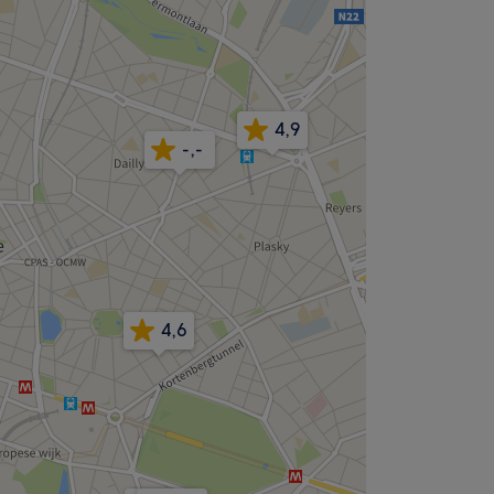
4,9
-,-
4,6