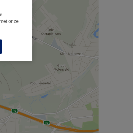
,
e
 met onze