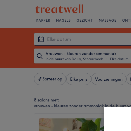
KAPPER
NAGELS
GEZICHT
MASSAGE
ONT
Vrouwen - kleuren zonder ammoniak
in de buurt van Dailly, Schaarbeek
・
Elke datum
Sorteer op
Elke prijs
Voorzieningen
8 salons met:
vrouwen - kleuren zonder ammoniak in de buurt v
SUPER
5,0