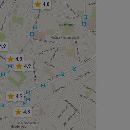
4,8
4,9
4,8
4,9
4,9
4,8