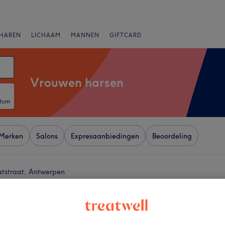
HAREN
LICHAAM
MANNEN
GIFTCARD
Vrouwen harsen
atum
Merken
Salons
Expresaanbiedingen
Beoordeling
atstraat, Antwerpen
+
ife
4088 reviews
−
traat, Antwerpen