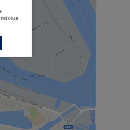
e
 met onze