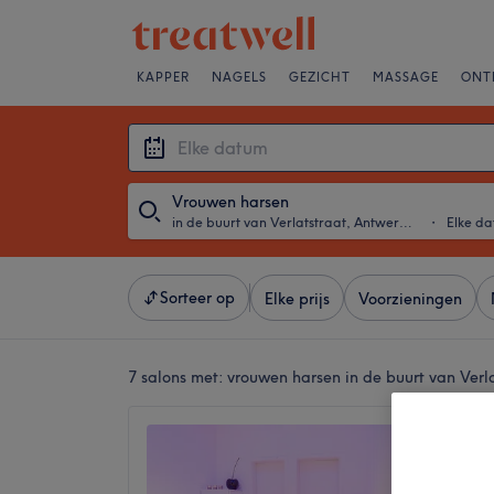
KAPPER
NAGELS
GEZICHT
MASSAGE
ONT
Vrouwen harsen
in de buurt van Verlatstraat, Antwerpen
・
Elke d
Sorteer op
Elke prijs
Voorzieningen
7 salons met:
vrouwen harsen in de buurt van Verl
Loox4L
4,9
Verlats