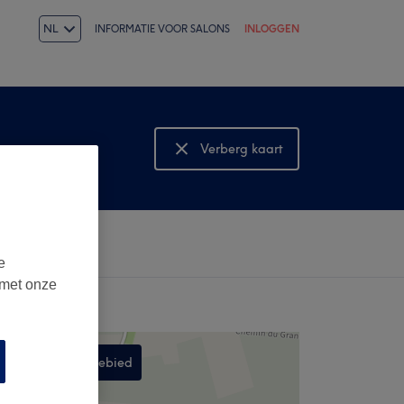
NL
INFORMATIE VOOR SALONS
INLOGGEN
Verberg kaart
Bekijk kaart
e
 met onze
Zoek in dit gebied
,