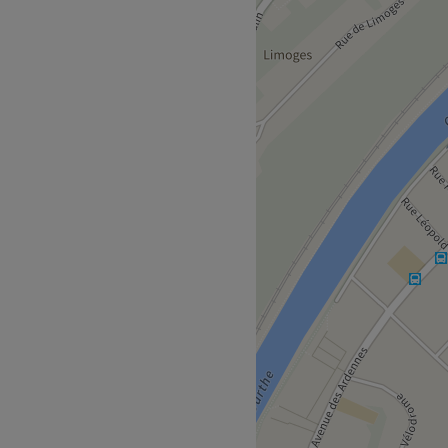
égion liégeoise, à proximité
est disponible: extensions
ieds, soins du visages et du
a un plaisir de vous
on de votre type de peau:
... L'institut est facilement
es sont disponibles juste à
Go to venue