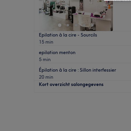
Epilation à la cire - Sourcils
15 min
epilation menton
5 min
Épilation à la cire : Sillon interfessier
20 min
Kort overzicht salongegevens
Maandag
Gesloten
Dinsdag
10:00
–
18:30
Woensdag
10:00
–
18:30
Donderdag
09:00
–
17:30
Vrijdag
09:00
–
17:30