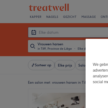
KAPPER
NAGELS
GEZICHT
MASSAGE
ONT
Vrouwen harsen
in Tilff, Province de Liège
・
Elke datum
We gebru
Sorteer op
Elke prijs
Salons
Expresa
adverten
analyser
social m
Een salon met:
vrouwen harsen in Tilff, Province d
Mia Bea
4,7
Tilff, P