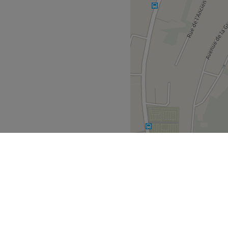
 de Liège
Tilff
>