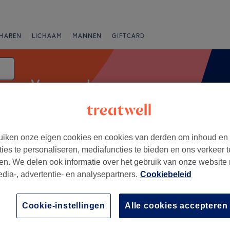
HAREN
LICHAAM
MANNEN
GIFTCARD
Vrouwen harsen
iken onze eigen cookies en cookies van derden om inhoud en
anbiedingen
Beoordeling
ties te personaliseren, mediafuncties te bieden en ons verkeer t
en. We delen ook informatie over het gebruik van onze website
edia-, advertentie- en analysepartners.
Cookiebeleid
e Liège
+
uté Institut
Cookie-instellingen
Alle cookies accepteren
429 reviews
−
rovince de Liège