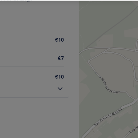
€10
€7
€10