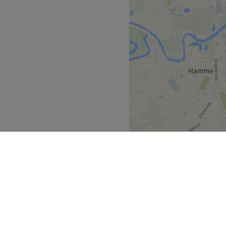
van medewerkers die zorg
el, vriendelijk en streven
ten te voldoen.
rm, gezellig en verzorgd –
e-time.
elnagels, wimperextensions,
ij 20 jaar ervaring van
 van vakmanschap en een
edken, Kinetics, G’lac,
hun kwaliteit en resultaat.
et het openbaar vervoer, en
ngen onder één dak – ideaal
Go to venue
anderen
Temse
>