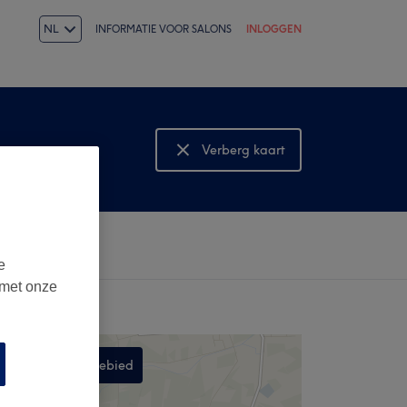
NL
INFORMATIE VOOR SALONS
INLOGGEN
Verberg kaart
Bekijk kaart
e
 met onze
Zoek in dit gebied
,