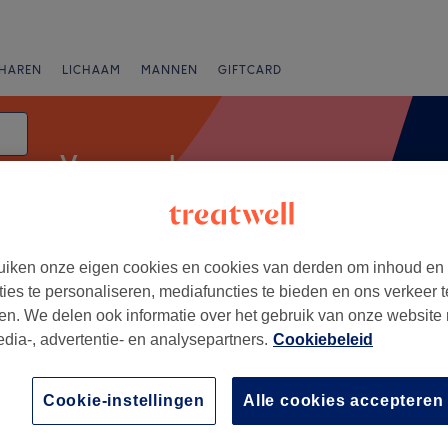
HAREN
LICHAAM
MANNEN
GIFTCARD
Vrouwen harsen
atum
iken onze eigen cookies en cookies van derden om inhoud en
Salons
Expresaanbiedingen
Beoordeling
ties te personaliseren, mediafuncties te bieden en ons verkeer t
en. We delen ook informatie over het gebruik van onze website
edia-, advertentie- en analysepartners.
Cookiebeleid
se, Oost-Vlaanderen
+
lounge Sarah
Cookie-instellingen
Alle cookies accepteren
216 reviews
−
Oost-Vlaanderen