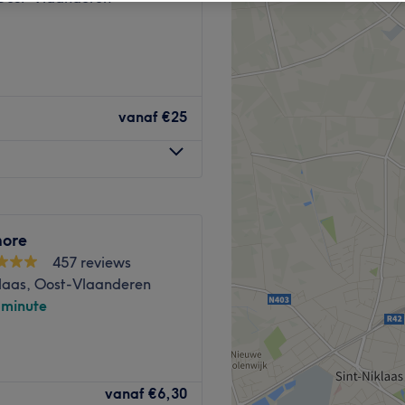
vanaf
€25
more
457 reviews
klaas, Oost-Vlaanderen
-minute
an de Legen Heirweg in
vanaf
€6,30
 laten stralen. In haar