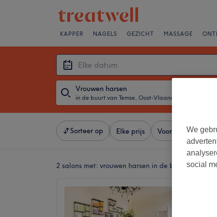
KAPPER
NAGELS
GEZICHT
MASSAGE
ONT
Vrouwen harsen
in de buurt van Temse, Oost-Vlaanderen
・
Elke d
We gebru
Sorteer op
Elke prijs
Voorzieningen
adverten
analyser
social m
2 salons met:
vrouwen harsen in de buurt van Tem
Beauty
4,9
Temse, 