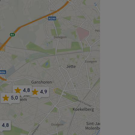
4,8
4,9
5,0
4,8