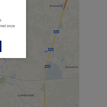
,
e
 met onze