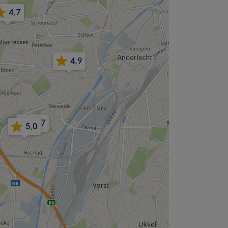
4,7
4,9
4,7
5,0