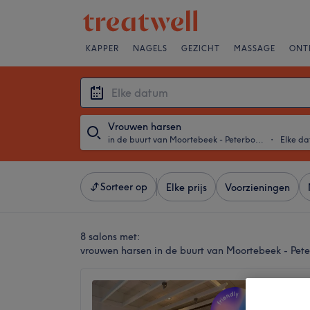
KAPPER
NAGELS
GEZICHT
MASSAGE
ONT
Vrouwen harsen
in de buurt van Moortebeek - Peterbos, Sint-Jans-Molenbeek
・
Elke d
Sorteer op
Elke prijs
Voorzieningen
8 salons met:
vrouwen harsen in de buurt van Moortebeek - Pet
Beauty
4,7