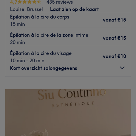
4,7
435 reviews
techniques de massage, y compris la variété de la
Louise, Brussel
Laat zien op de kaart
thérapie par ventouses (vide / feu / Hijama) et d'autres
Épilation à la cire du corps
traitements visant à améliorer la santé générale et le
vanaf
€15
15 min
bien-être du client. Il parle italien, arabe et français de
base. Pour info (Whatsapp): +32 456 72 85 13
Épilation à la cire de la zone intime
vanaf
€15
20 min
Le salon reçoit uniquement une clientèle féminine.
Épilation à la cire du visage
Go to venue
vanaf
€10
10 min - 20 min
Kort overzicht salongegevens
Maandag
10:00
–
19:00
Dinsdag
10:00
–
19:00
Woensdag
10:00
–
19:00
Donderdag
10:00
–
19:00
Vrijdag
10:00
–
19:00
Zaterdag
10:00
–
18:00
Zondag
Gesloten