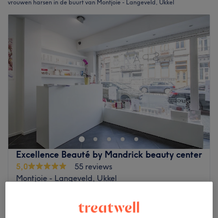
vrouwen harsen in de buurt van Montjoie - Langeveld, Ukkel
Excellence Beauté by Mandrick beauty center
5,0
55 reviews
Montjoie - Langeveld, Ukkel
Laat zien op de kaart
Épilation à la cire des aisselles
€12
15 min