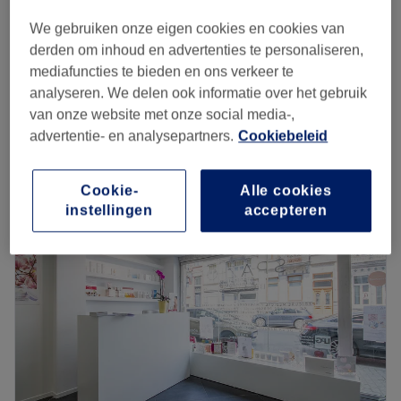
Épilation à la cire des sourcils (pince et cire)
We gebruiken onze eigen cookies en cookies van
€15
15 min
derden om inhoud en advertenties te personaliseren,
mediafuncties te bieden en ons verkeer te
Épilation à la cire des demi-jambes
€25
analyseren. We delen ook informatie over het gebruik
25 min
van onze website met onze social media-,
Kort overzicht salongegevens
advertentie- en analysepartners.
Cookiebeleid
Maandag
10:00
–
18:00
Cookie-
Alle cookies
Dinsdag
10:00
–
18:00
instellingen
accepteren
Woensdag
Gesloten
Donderdag
10:00
–
18:00
Vrijdag
10:00
–
18:00
Zaterdag
11:00
–
16:00
Zondag
Gesloten
Mandrick Beauty Center, situé à Bruxelles, est un espace
accueillant dédié aux soins de beauté et de bien-être,
pour une mise en valeur complète du corps et de l’esprit.