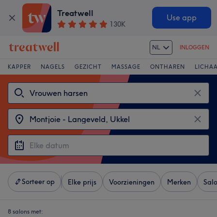
Treatwell
Use app
130K
NL
INLOGGEN
KAPPER
NAGELS
GEZICHT
MASSAGE
ONTHAREN
LICHA
Sorteer op
Elke prijs
Voorzieningen
Merken
Sal
8 salons met: