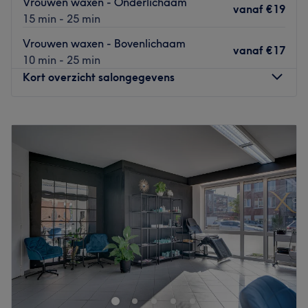
Vrouwen waxen - Onderlichaam
vanaf
€19
15 min - 25 min
Vrouwen waxen - Bovenlichaam
vanaf
€17
10 min - 25 min
Kort overzicht salongegevens
Maandag
09:30
–
18:00
Dinsdag
09:30
–
19:00
Woensdag
Gesloten
Donderdag
09:30
–
20:00
Vrijdag
09:30
–
19:00
Zaterdag
09:30
–
18:00
Zondag
Gesloten
Schoonheidsinstituut Navada in Ekeren is een totaal
beauty concept waar jij je heerlijk kan laten verzorgen en
verwennen. Je kan hier dan ook terecht voor allerhande
klassieke schoonheidsbehandelingen zoals massages,