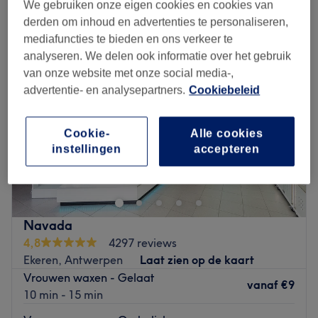
vrouwen harsen in de buurt van Kapellen, Provincie Antwerpen
We gebruiken onze eigen cookies en cookies van
derden om inhoud en advertenties te personaliseren,
mediafuncties te bieden en ons verkeer te
analyseren. We delen ook informatie over het gebruik
van onze website met onze social media-,
advertentie- en analysepartners.
Cookiebeleid
Cookie-
Alle cookies
instellingen
accepteren
Navada
4,8
4297 reviews
Ekeren, Antwerpen
Laat zien op de kaart
Vrouwen waxen - Gelaat
vanaf
€9
10 min - 15 min