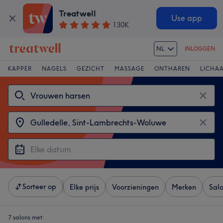
Treatwell
Use app
130K
NL
INLOGGEN
KAPPER
NAGELS
GEZICHT
MASSAGE
ONTHAREN
LICHA
Sorteer op
Elke prijs
Voorzieningen
Merken
Sal
7 salons met: