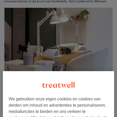
vrouwen harsen in de buurt van Gulledelle, Sint-Lambrechts-Woluwe
Chez les copines
4,6
117 reviews
Woluwelaan, Sint-Lambrechts-Woluwe
We gebruiken onze eigen cookies en cookies van
Laat zien op de kaart
derden om inhoud en advertenties te personaliseren,
Daluren en last-minute
mediafuncties te bieden en ons verkeer te
vanaf
€8,50
Épilation Maillot