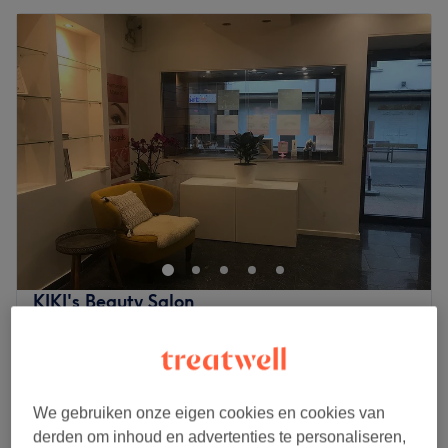
KIKI's Beauty Salon
4,2
257 reviews
Historisch centrum, Antwerpen
Laat zien op de kaart
Vrouwen waxen - Rug
vanaf
€30
We gebruiken onze eigen cookies en cookies van
40 min
derden om inhoud en advertenties te personaliseren,
Kort overzicht salongegevens