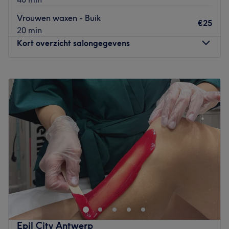
Vrouwen waxen - Buik
€25
20 min
Kort overzicht salongegevens
Maandag
10:00
–
19:00
Dinsdag
10:00
–
19:00
Woensdag
10:00
–
19:00
Donderdag
10:00
–
19:00
Vrijdag
10:00
–
19:00
Zaterdag
10:00
–
17:00
Zondag
10:00
–
13:00
Laseresthetiek is a beauty salon located in Antwerp, near
the city park. Come and discover the wide range of
services on offer here: laser hair removal, nail care and
facials; everything you need for an elegant makeover.
Epil City Antwerp