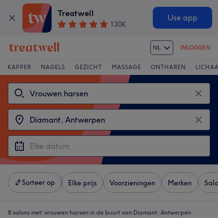
Treatwell
Use app
130K
NL
INLOGGEN
KAPPER
NAGELS
GEZICHT
MASSAGE
ONTHAREN
LICHA
Sorteer op
Elke prijs
Voorzieningen
Merken
Sal
8 salons met:
vrouwen harsen in de buurt van Diamant, Antwerpen