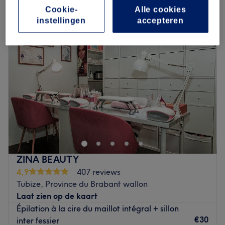
vrouwen harsen - hollywood in Tubize, Province du Brabant wallon
Cookie-
Alle cookies
instellingen
accepteren
ZINA BEAUTY
4,9
407 reviews
Tubize, Province du Brabant wallon
Laat zien op de kaart
Épilation à la cire du maillot intégral + sillon
€30
inter fessier