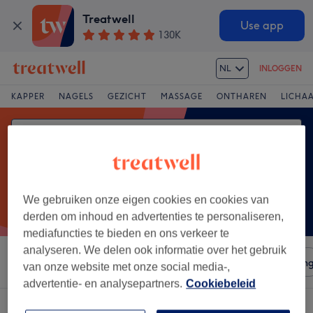
Treatwell
Use app
130K
NL
INLOGGEN
KAPPER
NAGELS
GEZICHT
MASSAGE
ONTHAREN
LICHA
We gebruiken onze eigen cookies en cookies van
derden om inhoud en advertenties te personaliseren,
mediafuncties te bieden en ons verkeer te
analyseren. We delen ook informatie over het gebruik
Sorteer op
Salons
Expresaanbiedingen
Beoordelin
van onze website met onze social media-,
advertentie- en analysepartners.
Cookiebeleid
Een salon met: