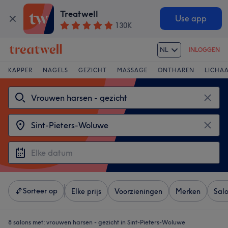
Treatwell
Use app
130K
NL
INLOGGEN
KAPPER
NAGELS
GEZICHT
MASSAGE
ONTHAREN
LICHA
Sorteer op
Elke prijs
Voorzieningen
Merken
Sal
8 salons met:
vrouwen harsen - gezicht in Sint-Pieters-Woluwe