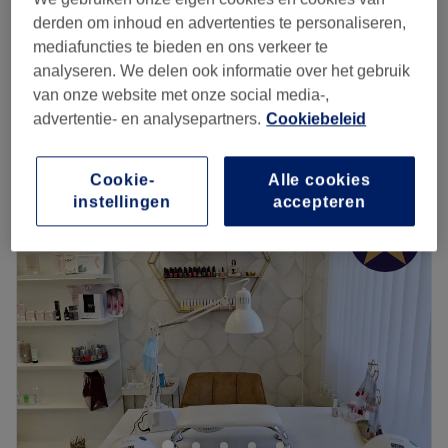
Femme - Épilation à la cire : Menton et lèvres
€12
derden om inhoud en advertenties te personaliseren,
20 min
mediafuncties te bieden en ons verkeer te
Femme - Épilation à la cire : Visage complet
analyseren. We delen ook informatie over het gebruik
€28
25 min
van onze website met onze social media-,
Kort overzicht salongegevens
advertentie- en analysepartners.
Cookiebeleid
Maandag
09:30
–
18:00
Cookie-
Alle cookies
Dinsdag
09:30
–
18:00
instellingen
accepteren
Woensdag
Gesloten
Donderdag
09:30
–
18:00
Vrijdag
09:30
–
18:00
Zaterdag
09:30
–
17:00
Zondag
Gesloten
Medic Esthetic est un institut de beauté situé dans la rue
Henrotte, à seulement quelques pas de la station de
métro Stockel de Woluwé-Saint-Pierre.