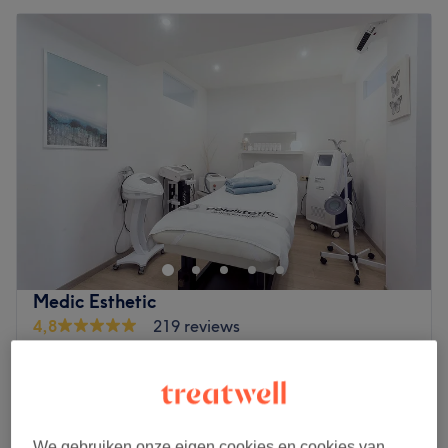
Medic Esthetic
4,8
219 reviews
Stokkel, Sint-Pieters-Woluwe
Laat zien op de kaart
Femme - Épilation à la cire : Lèvres
€10
10 min
We gebruiken onze eigen cookies en cookies van