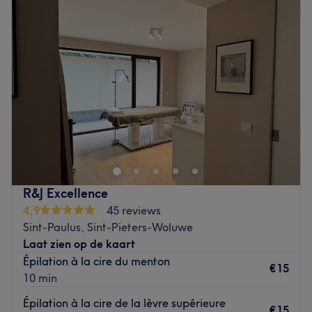
Woensdag
09:00
–
20:00
Donderdag
09:00
–
20:00
Vrijdag
09:00
–
20:00
Zaterdag
09:00
–
20:00
Zondag
12:00
–
19:00
À l'Institut de beauté La Perfection, situé à Woluwe-
Saint-Pierre, c'est un moment de détente et de bien-être
qui vous attend. Cet institut de beauté réalise vos soins
beautés dans une cadre calme et serein. Luanda, notre
esthéticienne diplômée, se fera un plaisir de vous
R&J Excellence
conseiller et de personnaliser chacun de ses soins en
4,9
45 reviews
fonction de vos besoins. L'institut est facilement
Sint-Paulus, Sint-Pieters-Woluwe
accessible en transports en commun avec le métro 1, le
Laat zien op de kaart
tram 39 ou le bus 36 : arrêt Stockel.
Épilation à la cire du menton
€15
Go to venue
10 min
Épilation à la cire de la lèvre supérieure
€15