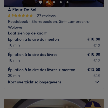
Transports publics les plus proches :
À Fleur De Soi
Entre les stations de métro Gribaumont et Joséphine-
4,9
27 reviews
Charlotte.
Roodebeek - Sterrebeelden, Sint-Lambrechts-
Woluwe
L’équipe :
Laat zien op de kaart
€10,80
Épilation à la cire du menton
Une formidable équipe de professionnelles vous accueille
10 min
€12
chaleureusement et vous propose des soins esthétiques de
qualité, 100% vous et adaptés à vos besoins ainsi que vos
€10,80
Épilation à la cire des lèvres
envies.
10 min
€12
€13,50
Épilation à la cire des lèvres + menton
Nos coups de cœur :
20 min
€15
L’atmosphère : Espace entièrement dédié à la beauté et
Kort overzicht salongegevens
au bien-être, idéal pour prendre soin de soi en toute
tranquillité.
Les spécialités de l’établissement : Techniques
Maandag
Gesloten
brésiliennes.
Dinsdag
Gesloten
Go to venue
Woensdag
Gesloten