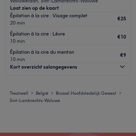
Woluwelaan, Sint-Lambrechts-Woluwe
cire chaude ) ,
Laat zien op de kaart
SOIN DU VISAGE
Épilation à la cire : Visage complet
€25
LE MASSAGE FACIAL Kobido,
20 min
EXTENSION DES CILS ,
Épilation à la cire : Lèvre
€10
10 min
REHAUSSEMENT DES CILS !
Épilation à la cire du menton
📍Station: Roodebeek, Bus:27,28,45,543,E12,R59
€9
10 min
Tram:S4,S5,Métro :1
Kort overzicht salongegevens
Go to venue
Maandag
08:30
–
20:00
Dinsdag
09:00
–
18:30
Treatwell
België
Brussel Hoofdstedelijk Gewest
>
>
>
Woensdag
09:00
–
20:00
Sint-Lambrechts-Woluwe
Donderdag
09:00
–
20:00
Vrijdag
08:30
–
20:00
Zaterdag
09:00
–
17:00
Zondag
10:00
–
16:00