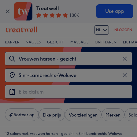
Treatwell
Use app
130K
NL
INLOGGEN
KAPPER
NAGELS
GEZICHT
MASSAGE
ONTHAREN
LICHA
Sorteer op
Elke prijs
Voorzieningen
Merken
Sal
12 salons met:
vrouwen harsen - gezicht in Sint-Lambrechts-Woluwe