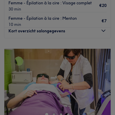
Femme - Épilation à la cire : Visage complet
€20
30 min
Femme - Épilation à la cire : Menton
€7
10 min
Kort overzicht salongegevens
Maandag
09:00
–
18:00
Dinsdag
09:00
–
18:00
Woensdag
Gesloten
Donderdag
09:00
–
21:00
Vrijdag
09:00
–
18:00
Zaterdag
09:00
–
18:00
Zondag
Gesloten
Zenitude est un centre de bien être thérapeutique situé à
la Rue Emile Vandervelde à Moignelée.
Découvrez un espace à la fois apaisant et zen qui vous