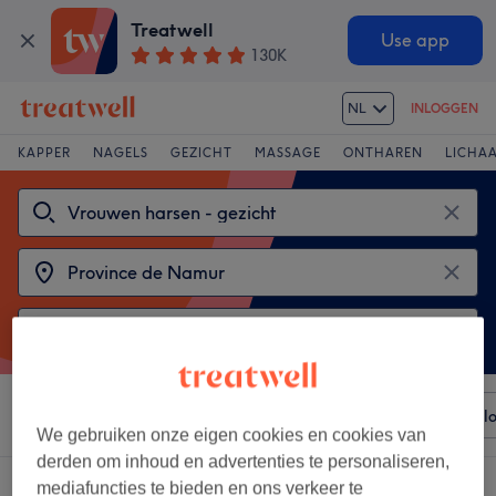
Treatwell
Use app
130K
NL
INLOGGEN
KAPPER
NAGELS
GEZICHT
MASSAGE
ONTHAREN
LICHA
Sorteer op
Elke prijs
Voorzieningen
Merken
Sal
We gebruiken onze eigen cookies en cookies van
derden om inhoud en advertenties te personaliseren,
2 salons met:
vrouwen harsen - gezicht in Province de Namur
mediafuncties te bieden en ons verkeer te