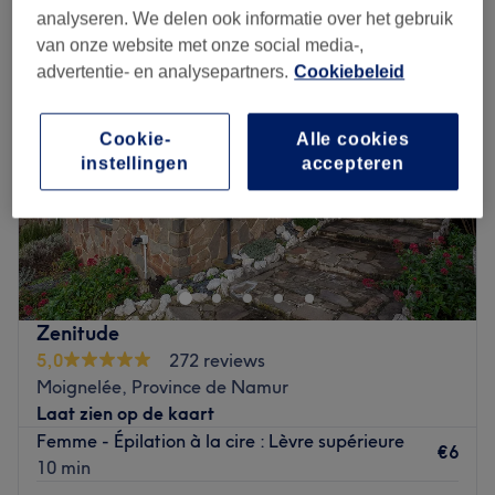
analyseren. We delen ook informatie over het gebruik
van onze website met onze social media-,
advertentie- en analysepartners.
Cookiebeleid
Cookie-
Alle cookies
instellingen
accepteren
Zenitude
5,0
272 reviews
Moignelée, Province de Namur
Laat zien op de kaart
Femme - Épilation à la cire : Lèvre supérieure
€6
10 min