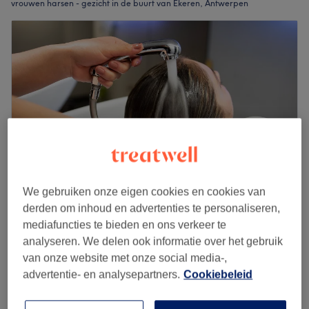
vrouwen harsen - gezicht in de buurt van Ekeren, Antwerpen
We gebruiken onze eigen cookies en cookies van
derden om inhoud en advertenties te personaliseren,
Liza Hair Salon - Natylim BV
mediafuncties te bieden en ons verkeer te
4,9
209 reviews
analyseren. We delen ook informatie over het gebruik
Bredabaan, Antwerpen
Laat zien op de kaart
van onze website met onze social media-,
Oor - Neus - Wang WAXEN
advertentie- en analysepartners.
Cookiebeleid
€10
10 min
Kort overzicht salongegevens