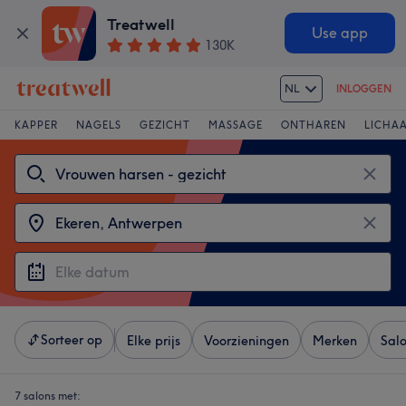
Treatwell
Use app
130K
NL
INLOGGEN
KAPPER
NAGELS
GEZICHT
MASSAGE
ONTHAREN
LICHA
Sorteer op
Elke prijs
Voorzieningen
Merken
Sal
7 salons met: