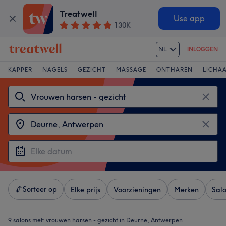
Treatwell
Use app
130K
NL
INLOGGEN
KAPPER
NAGELS
GEZICHT
MASSAGE
ONTHAREN
LICHA
Sorteer op
Elke prijs
Voorzieningen
Merken
Sal
9 salons met:
vrouwen harsen - gezicht in Deurne, Antwerpen