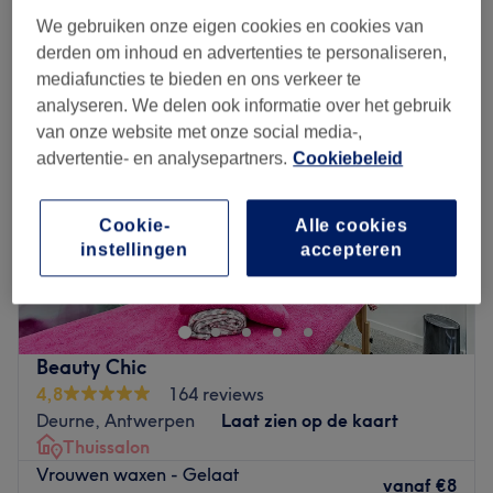
We gebruiken onze eigen cookies en cookies van
Maandag
10:00
–
18:00
derden om inhoud en advertenties te personaliseren,
Dinsdag
10:00
–
18:00
mediafuncties te bieden en ons verkeer te
Woensdag
10:00
–
18:00
analyseren. We delen ook informatie over het gebruik
Donderdag
10:00
–
18:00
van onze website met onze social media-,
Vrijdag
10:00
–
18:00
advertentie- en analysepartners.
Cookiebeleid
Zaterdag
10:00
–
18:00
Zondag
Gesloten
Cookie-
Alle cookies
Welcome to Chanh Tha Nails & Beauty, Antwerpen, a
instellingen
accepteren
relaxing beauty spot where elegance and care come
together to create the perfect pampering experience.
Designed as a calm retreat from the busy city, this
welcoming salon focuses on delivering beautifully finished
Beauty Chic
nails with precision and attention to detail. Whether
4,8
164 reviews
you're popping in for a quick refresh or indulging in a full
Deurne, Antwerpen
Laat zien op de kaart
nail treatment, the team ensures you leave feeling
Thuissalon
polished, confident and refreshed.
Vrouwen waxen - Gelaat
vanaf
€8