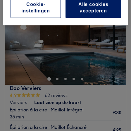
Cookie-
Alle cookies
instellingen
accepteren
Dao Verviers
4,9
62 reviews
Verviers
Laat zien op de kaart
Épilation à la cire : Maillot Intégral
€30
35 min
Épilation à la cire : Maillot Échancré
€25