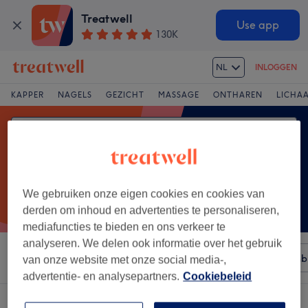
Treatwell
Use app
130K
NL
INLOGGEN
KAPPER
NAGELS
GEZICHT
MASSAGE
ONTHAREN
LICHA
We gebruiken onze eigen cookies en cookies van
derden om inhoud en advertenties te personaliseren,
mediafuncties te bieden en ons verkeer te
analyseren. We delen ook informatie over het gebruik
Sorteer op
Elke prijs
Merken
Salons
Expresaanb
van onze website met onze social media-,
advertentie- en analysepartners.
Cookiebeleid
Een salon met:
vrouwen harsen - brazilian in Verviers