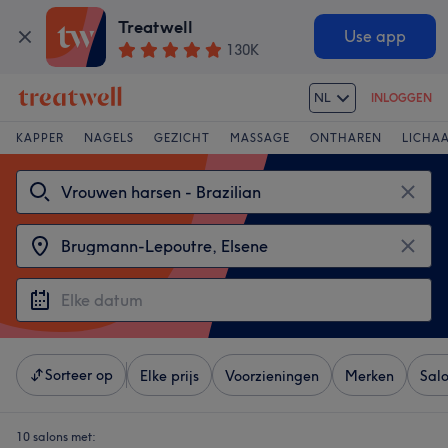
Treatwell
Use app
130K
NL
INLOGGEN
KAPPER
NAGELS
GEZICHT
MASSAGE
ONTHAREN
LICHA
Sorteer op
Elke prijs
Voorzieningen
Merken
Sal
10 salons met: