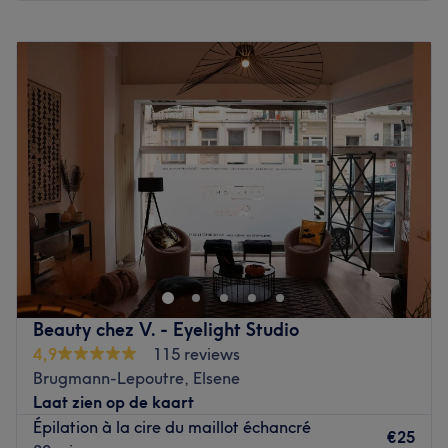
Go to venue
Maandag
Gesloten
Dinsdag
10:00
–
18:30
Woensdag
10:00
–
18:30
Donderdag
10:00
–
18:30
Vrijdag
10:00
–
18:30
Zaterdag
10:00
–
18:30
Zondag
11:00
–
17:00
Art and Look est un coiffeur et salon de beauté à
Bruxelles, sur la chaussée de Vleurgat, qui allie coiffure,
soins beauté et bien-être à la perfection avec une
multitude de services différents: coupes, colorations,
massages, beauté des mains, beauté des pieds... À
Beauty chez V. - Eyelight Studio
peine après avoir poussé les portes de l'établissement,
4,9
115 reviews
vous entrez dans une atmosphère cosy avec divan en cuir,
Brugmann-Lepoutre, Elsene
mur en brique... Le petit plus ? il est possible de choisir
Laat zien op de kaart
des colorations végétales ! Art and Look est situé à
Épilation à la cire du maillot échancré
proximité de l'arrêt de tram Vleurgat et à deux pas de
€25