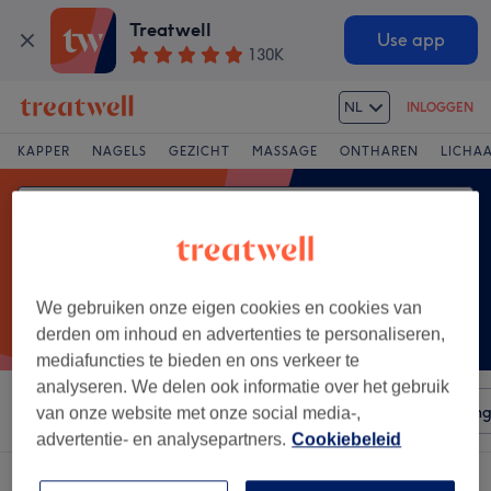
Treatwell
Use app
130K
NL
INLOGGEN
KAPPER
NAGELS
GEZICHT
MASSAGE
ONTHAREN
LICHA
We gebruiken onze eigen cookies en cookies van
derden om inhoud en advertenties te personaliseren,
mediafuncties te bieden en ons verkeer te
analyseren. We delen ook informatie over het gebruik
Sorteer op
Voorzieningen
Salons
Expresaanbiedin
van onze website met onze social media-,
advertentie- en analysepartners.
Cookiebeleid
Een salon met: