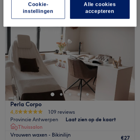
vrouwen harsen - bikinilijn in de buurt van Zoersel, Provincie
Cookie-
Alle cookies
Antwerpen
instellingen
accepteren
Perla Corpo
4,8
109 reviews
Provincie Antwerpen
Laat zien op de kaart
Thuissalon
Vrouwen waxen - Bikinilijn
€27