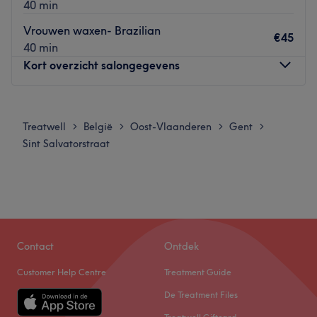
40 min
verlaat.
Vrouwen waxen- Brazilian
€45
Wat we leuk vinden aan de salon
40 min
Sfeer: vriendelijk & ontspannen
Kort overzicht salongegevens
Gespecialiseerd in: schoonheidsbehandelingen
Gebruikte merken en producten: Ceres
Maandag
08:00
–
22:00
De extra’s:
Dinsdag
08:00
–
22:00
Treatwell
België
Oost-Vlaanderen
Gent
>
>
>
>
Go to venue
Woensdag
08:00
–
22:00
Sint Salvatorstraat
Donderdag
08:00
–
22:00
Vrijdag
08:00
–
22:00
Zaterdag
09:00
–
19:00
Zondag
09:00
–
19:00
Bij schoonheidssalon Beauty Studio Flamingo gelegen
Contact
Ontdek
aan de Brabantsdam in Gent ben je aan het juiste adres
Customer Help Centre
Treatment Guide
voor massages, wimperextensions, permanente make-up,
gelnagels, manicures en pedicures. Massages die hier
De Treatment Files
onder andere worden aangeboden zijn deep tissue