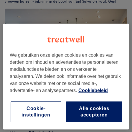
vrouwen harsen - bikinilijn in de buurt van Sint Salvatorstraat, Gent
We gebruiken onze eigen cookies en cookies van
derden om inhoud en advertenties te personaliseren,
mediafuncties te bieden en ons verkeer te
analyseren. We delen ook informatie over het gebruik
van onze website met onze social media-,
advertentie- en analysepartners.
Cookiebeleid
Yves Rocher Gent Grootkanonplein
4,6
1167 reviews
Binnenstad, Gent
Laat zien op de kaart
Cookie-
Alle cookies
Waxen - onderlichaam
instellingen
accepteren
vanaf
€18
10 min - 25 min