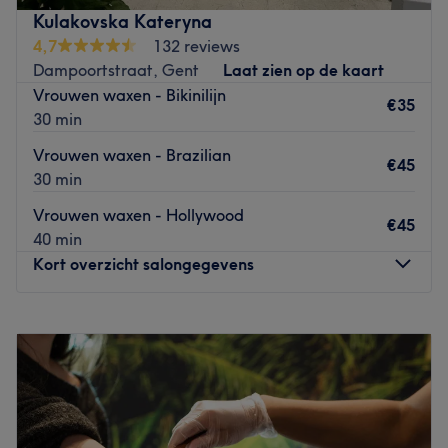
Kulakovska Kateryna
Dichtstbijzijnde openbaar vervoer:
4,7
132 reviews
Gent Gravensteen.
Dampoortstraat, Gent
Laat zien op de kaart
Het team:
Vrouwen waxen - Bikinilijn
€35
Onze twee Beauty experten Isabella en Morgane zijn
30 min
gediplomeerde schoonheidsspecialiste, die naast de
Vrouwen waxen - Brazilian
behandeling ook professioneel advies geven, doormiddel
€45
30 min
van ons huidanalyse apparaat.
Vrouwen waxen - Hollywood
Wat we leuk vinden aan de salon:
€45
40 min
Sfeer: Sfeer waar je jezelf snel thuis voelt. Altijd warm
Kort overzicht salongegevens
ontvangst en persoonlijke benadering
Gespecialiseerd in: Gelaatsverzorging
Merken en producten: Yves Rocher
Maandag
09:30
–
20:00
De extra's: Let op: er zijn twee vestigingen. Deze
Dinsdag
09:30
–
20:00
vestiging zit aan de Grootkanonplein 1
.
Woensdag
09:30
–
20:00
Donderdag
09:30
–
20:00
Go to venue
Vrijdag
09:30
–
20:00
Zaterdag
09:30
–
18:00