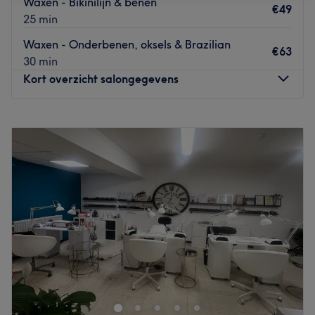
Waxen - Bikinilijn & benen
€49
25 min
Waxen - Onderbenen, oksels & Brazilian
€63
30 min
Kort overzicht salongegevens
Maandag
09:30
–
18:00
Dinsdag
09:30
–
18:00
Woensdag
09:30
–
18:00
Donderdag
09:30
–
18:00
Vrijdag
09:30
–
18:00
Zaterdag
09:30
–
18:00
Zondag
Gesloten
In ons Yves Rocher Instituut kan u zich laten meenemen op
een reis naar de velden van La Gacilly. De
behandelingen bestaan uit Epilatie,
Gelaatsbehandelingen en lichaamsmassage.