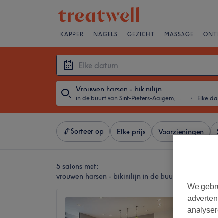
KAPPER
NAGELS
GEZICHT
MASSAGE
ONT
Vrouwen harsen - bikinilijn
in de buurt van Sint-Pieters-Aaigem, Gent
・
Elke d
Sorteer op
Elke prijs
Voorzieningen
5 salons met:
vrouwen harsen - bikinilijn in de buurt van Sint-P
We gebru
adverten
Yves R
analyser
Grootk