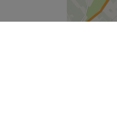
rvaring. Je bent hier dus in
plomeerde medewerkers. In
an het team een warm en
Go to venue
Gent
>
ek
Partners
ment Guide
Partner worden
atment Files
Treatwell Connect Help Centre