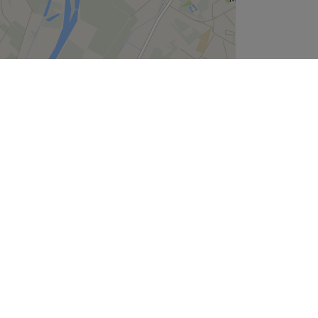
Leaflet
| ©
OpenStreetMap
contributors
Wie zijn wij
Over ons
Join the team