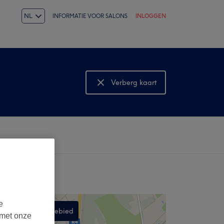
NL
INFORMATIE VOOR SALONS
INLOGGEN
Verberg kaart
Bekijk kaart
e
Zoek in dit gebied
 met onze