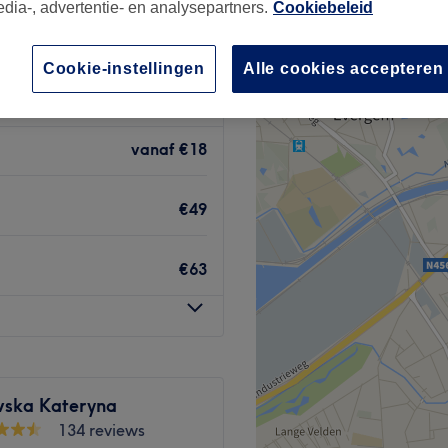
edia-, advertentie- en analysepartners.
Cookiebeleid
1167 reviews
tad, Gent
Cookie-instellingen
Alle cookies accepteren
vanaf
€18
€49
€63
vska Kateryna
134 reviews