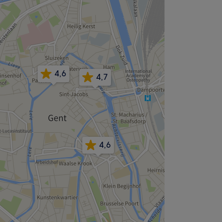
4,6
4,7
4,6