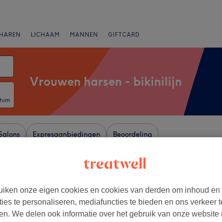
HAREN
LICHAAM
MANNEN
GIFTCARD
Vrouwen harsen - bikinilijn
atum
Salons
Expresaanbiedingen
Beoordeling
ieters-Aaigem, Gent
iken onze eigen cookies en cookies van derden om inhoud en
ties te personaliseren, mediafuncties te bieden en ons verkeer t
+
ocher Gent
en. We delen ook informatie over het gebruik van onze website
anonplein
−