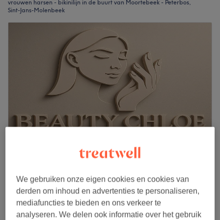
vrouwen harsen - bikinilijn in de buurt van Moortebeek - Peterbos,
Sint-Jans-Molenbeek
Beauty Chloe
4,9
160 reviews
We gebruiken onze eigen cookies en cookies van
Anderlecht Centrum - Wayez, Anderlecht
derden om inhoud en advertenties te personaliseren,
Laat zien op de kaart
mediafuncties te bieden en ons verkeer te
Épilation à la cire du maillot classique
analyseren. We delen ook informatie over het gebruik
€18