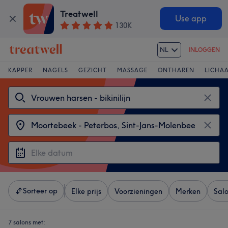
Treatwell
Use app
130K
NL
INLOGGEN
KAPPER
NAGELS
GEZICHT
MASSAGE
ONTHAREN
LICHA
Sorteer op
Elke prijs
Voorzieningen
Merken
Sal
7 salons met: